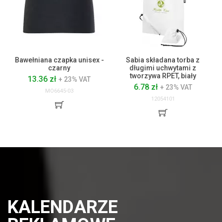
Bawełniana czapka unisex -
Sabia składana torba z
czarny
długimi uchwytami z
tworzywa RPET, biały
13.36 zł
+ 23% VAT
6.78 zł
+ 23% VAT
MO6645-03
12054101
KALENDARZE