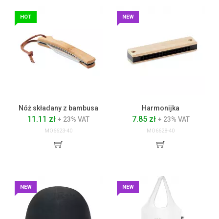
HOT
NEW
Nóż składany z bambusa
Harmonijka
11.11 zł
7.85 zł
+ 23% VAT
+ 23% VAT
MO6623-40
MO6628-40
NEW
NEW