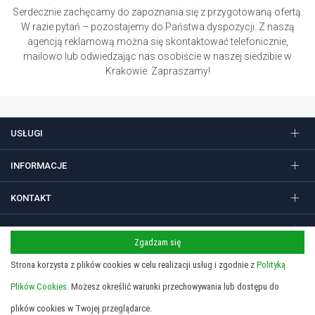
Serdecznie zachęcamy do zapoznania się z przygotowaną ofertą.
W razie pytań – pozostajemy do Państwa dyspozycji. Z naszą
agencją reklamową można się skontaktować telefonicznie,
mailowo lub odwiedzając nas osobiście w naszej siedzibie w
Krakowie. Zapraszamy!
USŁUGI
INFORMACJE
KONTAKT
FOLLOW US
Zgadzam się
Strona korzysta z plików cookies w celu realizacji usług i zgodnie z
Polityką
Plików Cookies.
Możesz określić warunki przechowywania lub dostępu do
Regulamin
Polityka prywatności i cookies
Copyright 2026 © STUDIO SIEDEM Grzegorz Żółtowski. Gadżety
plików cookies w Twojej przeglądarce.