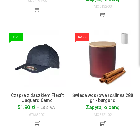
AP761372-A
MO6432-03
HOT
SALE
Czapka z daszkiem Flexfit
Świeca woskowa roślinna 280
Jaquard Camo
gr - burgund
51.90 zł
Zapytaj o cenę
+ 23% VAT
676682001
MO6621-02