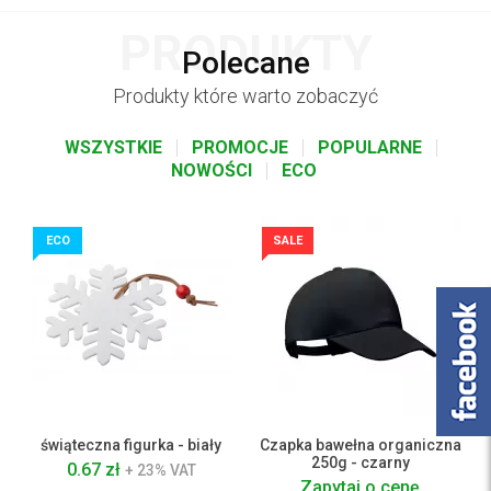
PRODUKTY
Polecane
Produkty które warto zobaczyć
WSZYSTKIE
PROMOCJE
POPULARNE
NOWOŚCI
ECO
ECO
SALE
świąteczna figurka - biały
Czapka bawełna organiczna
250g - czarny
0.67 zł
+ 23% VAT
Zapytaj o cenę