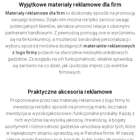
Wyjątkowe materiały reklamowe dla firm
Materiały reklamowe dla firm
to doskonały sposób na promocję
swojego biznesu. Dzięki nim można nie tylko zwrócić uwagę
potencjalnych klientów, ale także umocnić relacje z obecnymi
partnerami handlowymi. Z pewnością pomogą one w wyróżnieniu
się na tle konkurencji, a możliwość swobodnej personalizacji i
wyboru spośród mnóstwa dostępnych
materiałów reklamowych
z logo firmy
pozwoli na stworzenie niezwykle unikatowych
gadżetów. Ze względu na ich funkcjonalność, idealnie sprawdzą
się zarówno na co dzień, jak i podczas imprez czy eventów
firmowych.
Praktyczne akcesoria reklamowe
Proponowane przez nas materiały reklamowe z logo firmy to
inwestycja nie tylko sposób na promocję marki, lecz także
inwestycja w wysokojakościowe i funkcjonalne produkty. Każdy z
nich wyróżnia się wysoką jakością i trwałością, a bogaty
asortyment i różnorodność gadżetów umożliwia wybór tych, które
w największym stopniu sprawdzą się w Państwa firmie. W naszej
ofercie znajdą Państwo m.in. koszulki, kubki, torby, długopisy czy