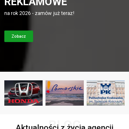
REKLAMOWE
na rok 2026 - zamów już teraz!
Zobacz
BLOG
Aktualności z życia agencji