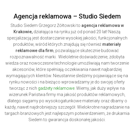
Agencja reklamowa – Studio Siedem
Studio Siedem Grzegorz Żółtowski to
agencja reklamowa w
Krakowie,
działająca na rynku już od ponad 20 lat! Naszą
specjalizacją jest dostarczanie wysokiej jakości, funkcjonalnych
produktów, wśród których znajdują się również
materiały
reklamowe dla firm
, pozwalające skutecznie budować
rozpoznawalność marki. Wieloletnie doświadczenie, zdobyta
wiedza oraz nowoczesne technologie umożliwiają nam tworzenie
akcesoriów, które spełniają oczekiwania nawet najbardziej
wymagających klientów. Nieustannie śledzimy pojawiające się na
rynku nowości i na bieżąco wprowadzamy je do swojej oferty
tworząc z nich
gadżety reklamowe
. Wiemy, jak duży wpływ na
wizerunek Państwa firmy ma jakość produktów reklamowych,
dlatego sięgamy po wysokogatunkowe materiały oraz dbamy o
każdy, nawet najdrobniejszy szczegół. Wielokrotne nagradzanie na
targach branżowych jest najlepszym potwierdzeniem, że drukarnia
Siedem to gwarancja doskonałej jakości.