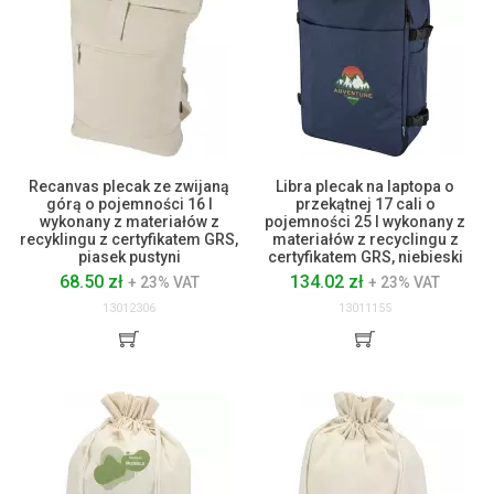
Recanvas plecak ze zwijaną
Libra plecak na laptopa o
górą o pojemności 16 l
przekątnej 17 cali o
wykonany z materiałów z
pojemności 25 l wykonany z
recyklingu z certyfikatem GRS,
materiałów z recyclingu z
piasek pustyni
certyfikatem GRS, niebieski
68.50 zł
134.02 zł
+ 23% VAT
+ 23% VAT
13012306
13011155