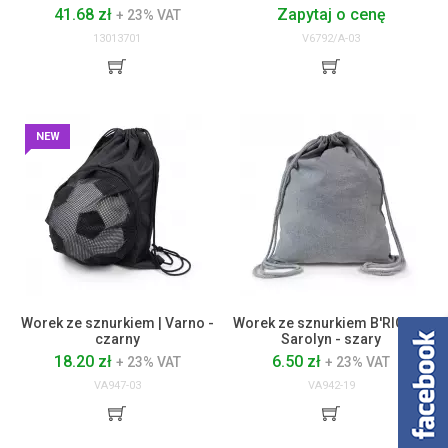
41.68 zł
Zapytaj o cenę
+ 23% VAT
13013701
V6792/A-03
NEW
Worek ze sznurkiem | Varno -
Worek ze sznurkiem B'RIGHT |
czarny
Sarolyn - szary
18.20 zł
6.50 zł
+ 23% VAT
+ 23% VAT
VA947-03
VA942-19