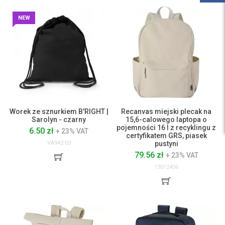
NEW
Worek ze sznurkiem B'RIGHT |
Recanvas miejski plecak na
Sarolyn - czarny
15,6-calowego laptopa o
pojemności 16 l z recyklingu z
6.50 zł
+ 23% VAT
certyfikatem GRS, piasek
VA942-03
pustyni
79.56 zł
+ 23% VAT
13012406