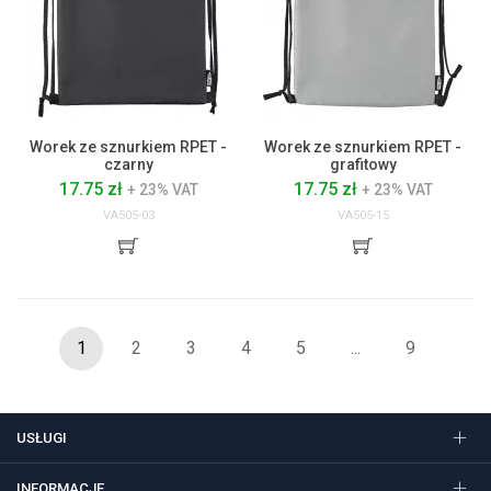
Worek ze sznurkiem RPET -
Worek ze sznurkiem RPET -
czarny
grafitowy
17.75 zł
17.75 zł
+ 23% VAT
+ 23% VAT
VA505-03
VA505-15
1
2
3
4
5
...
9
USŁUGI
INFORMACJE