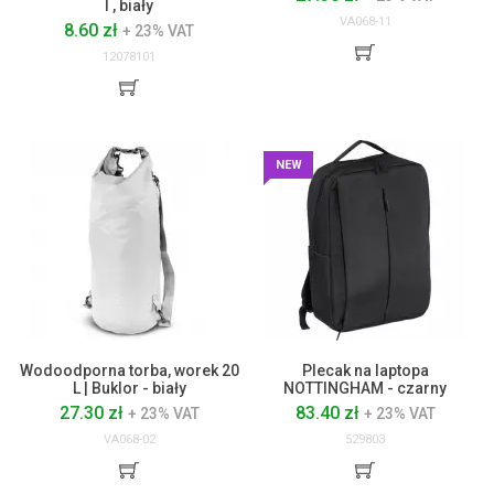
l , biały
VA068-11
8.60 zł
+ 23% VAT
12078101
NEW
Wodoodporna torba, worek 20
Plecak na laptopa
L | Buklor - biały
NOTTINGHAM - czarny
27.30 zł
83.40 zł
+ 23% VAT
+ 23% VAT
VA068-02
529803