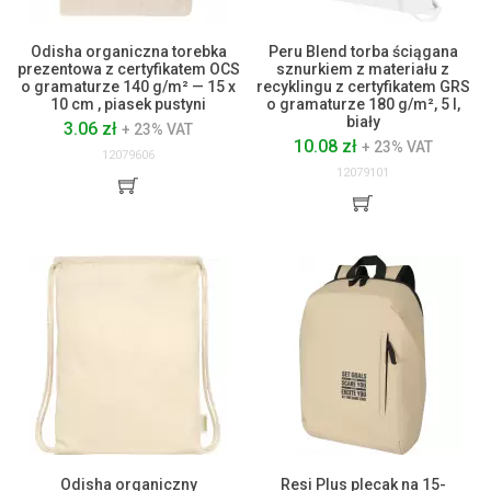
Odisha organiczna torebka
Peru Blend torba ściągana
prezentowa z certyfikatem OCS
sznurkiem z materiału z
o gramaturze 140 g/m² — 15 x
recyklingu z certyfikatem GRS
10 cm , piasek pustyni
o gramaturze 180 g/m², 5 l,
biały
3.06 zł
+ 23% VAT
10.08 zł
+ 23% VAT
12079606
12079101
Odisha organiczny
Resi Plus plecak na 15-