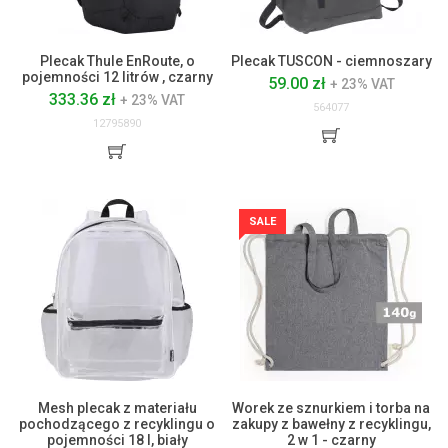
Plecak Thule EnRoute, o
Plecak TUSCON - ciemnoszary
pojemności 12 litrów , czarny
59.00 zł
+ 23% VAT
333.36 zł
+ 23% VAT
564077
12795890
SALE
Mesh plecak z materiału
Worek ze sznurkiem i torba na
pochodzącego z recyklingu o
zakupy z bawełny z recyklingu,
pojemności 18 l, biały
2 w 1 - czarny