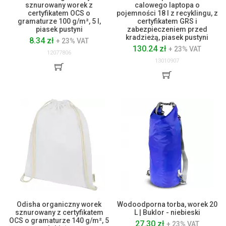
sznurowany worek z
calowego laptopa o
certyfikatem OCS o
pojemności 18 l z recyklingu, z
gramaturze 100 g/m², 5 l,
certyfikatem GRS i
piasek pustyni
zabezpieczeniem przed
kradzieżą, piasek pustyni
8.34 zł
+ 23% VAT
130.24 zł
+ 23% VAT
12077806
13010907
Odisha organiczny worek
Wodoodporna torba, worek 20
sznurowany z certyfikatem
L | Buklor - niebieski
OCS o gramaturze 140 g/m², 5
27.30 zł
+ 23% VAT