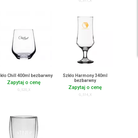
G_517_X
kło Chill 400ml bezbarwny
Szkło Harmony 340ml
bezbarwny
Zapytaj o cenę
Zapytaj o cenę
G_520_X
G_514_X