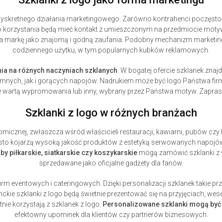
skretnego działania marketingowego. Zarówno kontrahenci poczęstowa
 korzystania będą mieć kontakt z umieszczonym na przedmiocie moty
twa markę jako znajomą i godną zaufania. Podobny mechanizm marketi
codziennego użytku, w tym popularnych kubków reklamowych.
nia na różnych naczyniach szklanych
. W bogatej ofercie szklanek zna
mnych, jak i gorących napojów. Nadrukiem może być logo Państwa firm
e wartą wypromowania lub inny, wybrany przez Państwa motyw. Zapr
Szklanki z logo w różnych branżach
icznej, zwłaszcza wśród właścicieli restauracji, kawiarni, pubów czy ho
to kojarzą wysoką jakość produktów z estetyką serwowanych napojów. 
by piłkarskie, siatkarskie czy koszykarskie
mogą zamówić szklanki z 
sprzedawane jako oficjalne gadżety dla fanów.
irm eventowych i cateringowych. Dzięki personalizacji szklanek takie p
kie szklanki z logo będą świetnie prezentować się na przyjęciach, wes
nie korzystają z szklanek z logo.
Personalizowane szklanki mogą być
efektowny upominek dla klientów czy partnerów biznesowych.