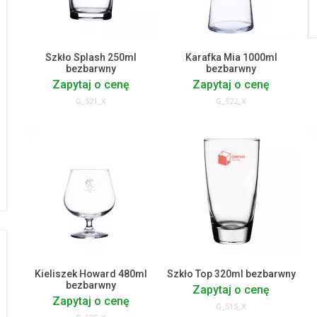
Szkło Splash 250ml
Karafka Mia 1000ml
bezbarwny
bezbarwny
Zapytaj o cenę
Zapytaj o cenę
G_521_X
G_522_X
Kieliszek Howard 480ml
Szkło Top 320ml bezbarwny
bezbarwny
Zapytaj o cenę
Zapytaj o cenę
G_515_X