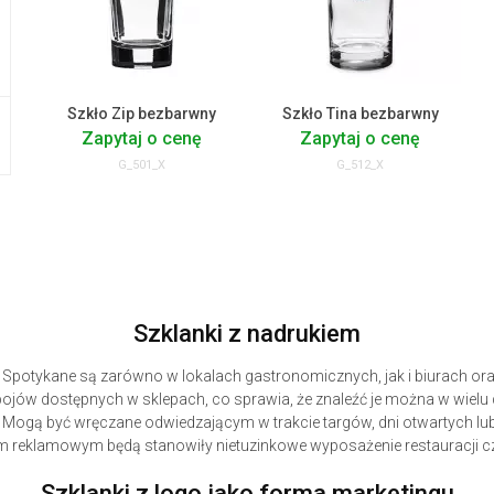
Szkło Zip bezbarwny
Szkło Tina bezbarwny
Zapytaj o cenę
Zapytaj o cenę
G_501_X
G_512_X
Szklanki z nadrukiem
 Spotykane są zarówno w lokalach gastronomicznych, jak i biurach ora
ojów dostępnych w sklepach, co sprawia, że znaleźć je można w wiel
gą być wręczane odwiedzającym w trakcie targów, dni otwartych lub im
m reklamowym będą stanowiły nietuzinkowe wyposażenie restauracji cz
Szklanki z logo jako forma marketingu