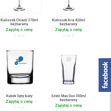
Kieliszek Chianti 370ml
Kieliszek Aria 420ml
bezbarwny
bezbarwny
Zapytaj o cenę
Zapytaj o cenę
G_523_X
G_524_X
Kubek Opty biały
Szkło Max Duo 300ml
bezbarwny
Zapytaj o cenę
Zapytaj o cenę
G_516_X