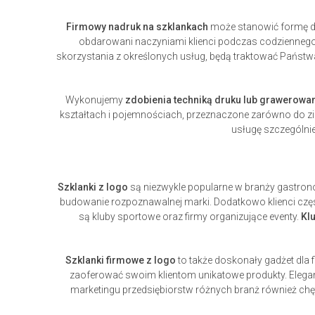
Firmowy nadruk na szklankach
może stanowić formę dy
obdarowani naczyniami klienci podczas codziennego
skorzystania z określonych usług, będą traktować Pańs
Wykonujemy
zdobienia techniką druku lub grawerowa
kształtach i pojemnościach, przeznaczone zarówno do zi
usługę szczególni
Szklanki z logo
są niezwykle popularne w branży gastronom
budowanie rozpoznawalnej marki. Dodatkowo klienci częs
są kluby sportowe oraz firmy organizujące eventy.
Klu
Szklanki firmowe z logo
to także doskonały gadżet dla f
zaoferować swoim klientom unikatowe produkty. Eleganc
marketingu przedsiębiorstw różnych branż również chęt