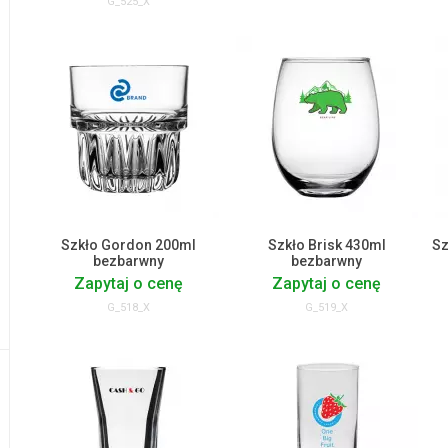
G_525_X
Szkło Gordon 200ml
Szkło Brisk 430ml
Sz
bezbarwny
bezbarwny
Zapytaj o cenę
Zapytaj o cenę
G_518_X
G_519_X