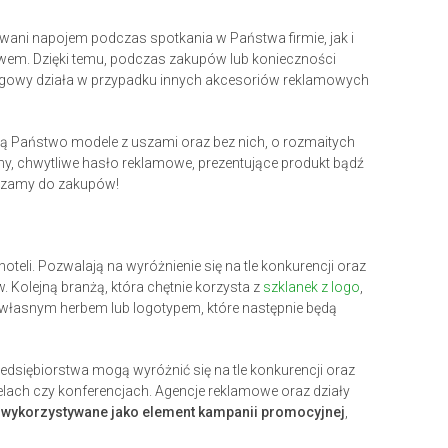
ni napojem podczas spotkania w Państwa firmie, jak i
wem. Dzięki temu, podczas zakupów lub konieczności
ngowy działa w przypadku innych akcesoriów reklamowych
jdą Państwo modele z uszami oraz bez nich, o rozmaitych
y, chwytliwe hasło reklamowe, prezentujące produkt bądź
aszamy do zakupów!
teli. Pozwalają na wyróżnienie się na tle konkurencji oraz
Kolejną branżą, która chętnie korzysta z
szklanek z logo
,
własnym herbem lub logotypem, które następnie będą
rzedsiębiorstwa mogą wyróżnić się na tle konkurencji oraz
elach czy konferencjach. Agencje reklamowe oraz działy
 wykorzystywane jako element kampanii promocyjnej
,