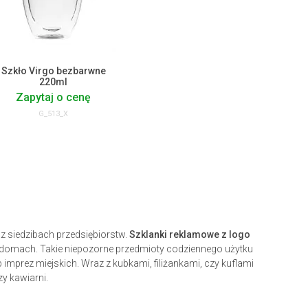
Szkło Virgo bezbarwne
220ml
Zapytaj o cenę
G_513_X
z siedzibach przedsiębiorstw.
Szklanki reklamowe z logo
u domach. Takie niepozorne przedmioty codziennego użytku
prez miejskich. Wraz z kubkami, filiżankami, czy kuflami
y kawiarni.