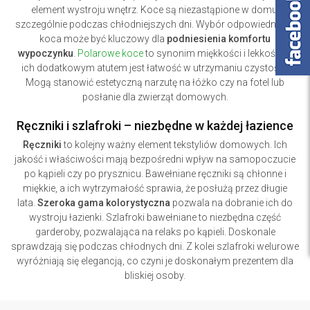
element wystroju wnętrz. Koce są niezastąpione w domu,
szczególnie podczas chłodniejszych dni. Wybór odpowiedniego
koca może być kluczowy dla
podniesienia komfortu
wypoczynku
.
Polarowe koce
to synonim miękkości i lekkości, a
ich dodatkowym atutem jest łatwość w utrzymaniu czystości.
Mogą stanowić estetyczną narzutę na łóżko czy na fotel lub
posłanie dla zwierząt domowych.
Ręczniki i szlafroki – niezbędne w każdej łazience
Ręczniki
to kolejny ważny element tekstyliów domowych. Ich
jakość i właściwości mają bezpośredni wpływ na samopoczucie
po kąpieli czy po prysznicu. Bawełniane ręczniki są chłonne i
miękkie, a ich wytrzymałość sprawia, że posłużą przez długie
lata.
Szeroka gama kolorystyczna
pozwala na dobranie ich do
wystroju łazienki. Szlafroki bawełniane to niezbędna część
garderoby, pozwalająca na relaks po kąpieli. Doskonale
sprawdzają się podczas chłodnych dni. Z kolei szlafroki welurowe
wyróżniają się elegancją, co czyni je doskonałym prezentem dla
bliskiej osoby.