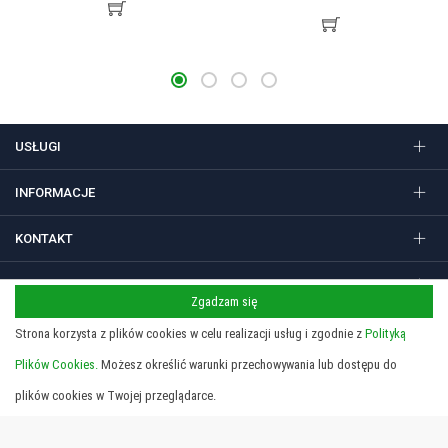
USŁUGI
INFORMACJE
KONTAKT
FOLLOW US
Zgadzam się
Strona korzysta z plików cookies w celu realizacji usług i zgodnie z
Polityką
Plików Cookies.
Możesz określić warunki przechowywania lub dostępu do
Regulamin
Polityka prywatności i cookies
Copyright 2026 © STUDIO SIEDEM Grzegorz Żółtowski. Gadżety
plików cookies w Twojej przeglądarce.
reklamowe, długopisy i nadruki w Krakowie.