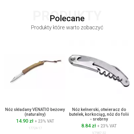
PRODUKTY
Polecane
Produkty które warto zobaczyć
Nóż składany VENATIO beżowy
Nóż kelnerski, otwieracz do
(naturalny)
butelek, korkociąg, nóż do folii
- srebrny
14.90 zł
+ 23% VAT
8.84 zł
+ 23% VAT
17724-17
V7987-32