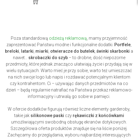
Poza standardową
odzieżą reklamową
, mamy przyjemność
zaprezentować Państwu modne i funkcjonalne dodatki.
Portfele
,
breloki
,
latarki
,
miarki
,
otwieracze do butelek
,
świnki skarbonki
a
nawet…
skrobaczki do szyb
– to drobne, dość niepozorne
przedmioty, które jednak znacząco ułatwiają życie i przydają się w
wielu sytuacjach. Warto mieć je przy sobie, warto też umieszczać
na nich swoje logo lub napis i rozdawać potencjalnym klientom
czy kontrahentom. Ci – używając danych przedmiotów na co
dzień – będą regularnie natrafiać na Państwa przekaz reklamowo-
informacyjny i utrwalą go sobie w pamięci.
W ofercie dodatków figurują również liczne elementy garderoby,
takie jak
silikonowe paski
czy
rękawiczki z końcówkami
umożliwiającymi swobodną obsługę ekranów dotykowych.
Szczegółowa oferta produktów znajduje się na liście poniżej.
Zachęcamy do przeglądania, wyboru najbardziej interesujących