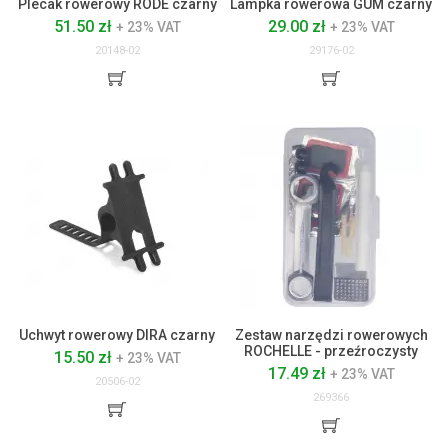
Plecak rowerowy RODE czarny
Lampka rowerowa GUM czarny
51.50 zł
29.00 zł
+ 23% VAT
+ 23% VAT
20148-02
29176-02
Uchwyt rowerowy DIRA czarny
Zestaw narzędzi rowerowych
ROCHELLE - przeźroczysty
15.50 zł
+ 23% VAT
17.49 zł
+ 23% VAT
20506-02
269366