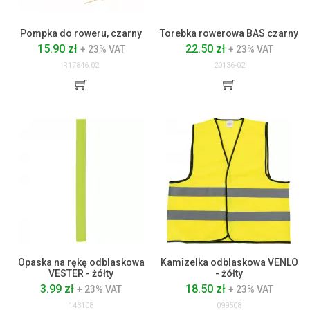
Pompka do roweru, czarny
Torebka rowerowa BAS czarny
15.90 zł
22.50 zł
+ 23% VAT
+ 23% VAT
R17846.02
20136-02
Opaska na rękę odblaskowa
Kamizelka odblaskowa VENLO
VESTER - żółty
- żółty
3.99 zł
18.50 zł
+ 23% VAT
+ 23% VAT
143108
099508