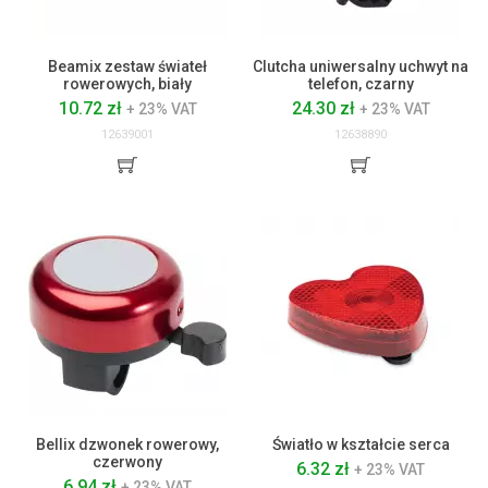
Beamix zestaw świateł
Clutcha uniwersalny uchwyt na
rowerowych, biały
telefon, czarny
10.72 zł
24.30 zł
+ 23% VAT
+ 23% VAT
12639001
12638890
Bellix dzwonek rowerowy,
Światło w kształcie serca
czerwony
6.32 zł
+ 23% VAT
6.94 zł
+ 23% VAT