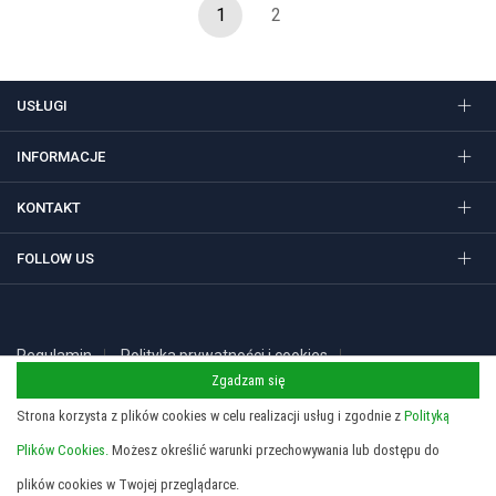
1
2
USŁUGI
INFORMACJE
KONTAKT
FOLLOW US
Regulamin
Polityka prywatności i cookies
Copyright 2026 © STUDIO SIEDEM Grzegorz Żółtowski. Gadżety
Zgadzam się
reklamowe, długopisy i nadruki w Krakowie.
Strona korzysta z plików cookies w celu realizacji usług i zgodnie z
Polityką
Plików Cookies.
Możesz określić warunki przechowywania lub dostępu do
plików cookies w Twojej przeglądarce.