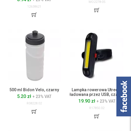
MO2278-05
12638621
500 ml Bidon Velo, czarny
Lampka rowerowa Utrecht,
ładowana przez USB, czarny
5.20 zł
+ 23% VAT
19.90 zł
+ 23% VAT
R08228.02
R17850.02