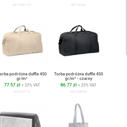
AP716917-01
AP716946
orba podróżna duffle 450
Torba podróżna duffle 450
gr/m²
gr/m² - czarny
77.57 zł
86.77 zł
+ 23% VAT
+ 23% VAT
MO2507-13
MO2508-03