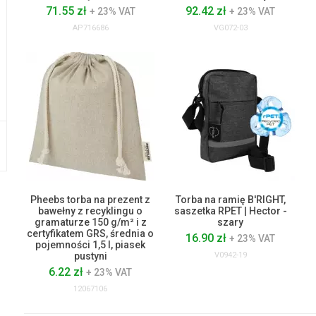
71.55 zł
92.42 zł
+ 23% VAT
+ 23% VAT
AP716686
VG072-03
Pheebs torba na prezent z
Torba na ramię B'RIGHT,
bawełny z recyklingu o
saszetka RPET | Hector -
gramaturze 150 g/m² i z
szary
certyfikatem GRS, średnia o
16.90 zł
+ 23% VAT
pojemności 1,5 l, piasek
pustyni
V0942-19
6.22 zł
+ 23% VAT
12067106