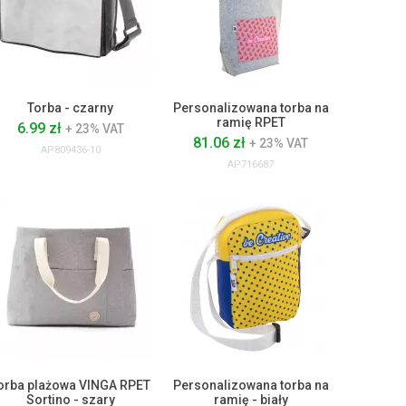
Torba - czarny
Personalizowana torba na
ramię RPET
6.99 zł
+ 23% VAT
81.06 zł
+ 23% VAT
AP809436-10
AP716687
orba plażowa VINGA RPET
Personalizowana torba na
Sortino - szary
ramię - biały