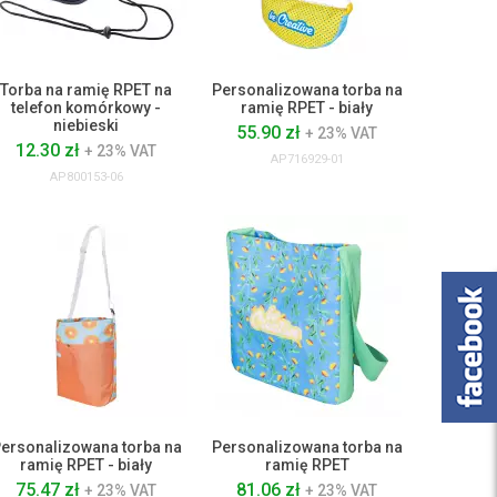
Torba na ramię RPET na
Personalizowana torba na
telefon komórkowy -
ramię RPET - biały
niebieski
55.90 zł
+ 23% VAT
12.30 zł
+ 23% VAT
AP716929-01
AP800153-06
ersonalizowana torba na
Personalizowana torba na
ramię RPET - biały
ramię RPET
75.47 zł
81.06 zł
+ 23% VAT
+ 23% VAT