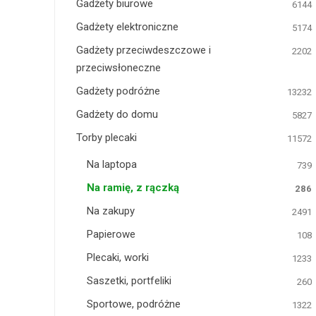
Gadżety biurowe
6144
Gadżety elektroniczne
5174
Gadżety przeciwdeszczowe i
2202
przeciwsłoneczne
Gadżety podróżne
13232
Gadżety do domu
5827
Torby plecaki
11572
Na laptopa
739
Na ramię, z rączką
286
Na zakupy
2491
Papierowe
108
Plecaki, worki
1233
Saszetki, portfeliki
260
Sportowe, podróżne
1322