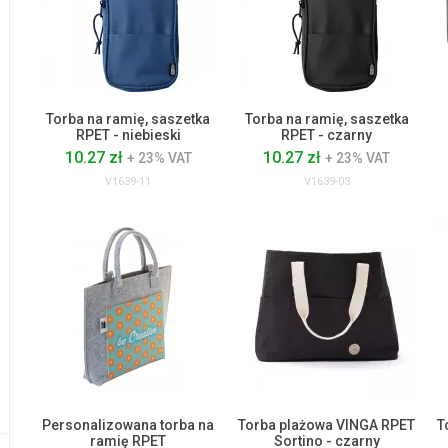
Torba na ramię, saszetka
Torba na ramię, saszetka
RPET - niebieski
RPET - czarny
10.27 zł
10.27 zł
+ 23% VAT
+ 23% VAT
V1639-11
V1639-03
Personalizowana torba na
Torba plażowa VINGA RPET
T
ramię RPET
Sortino - czarny