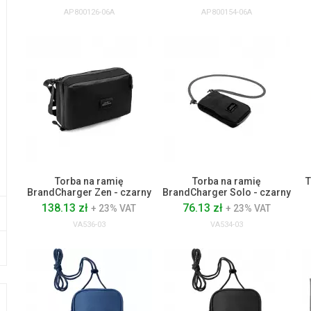
AP800126-06A
AP800154-06A
Torba na ramię
Torba na ramię
T
BrandCharger Zen - czarny
BrandCharger Solo - czarny
138.13 zł
76.13 zł
+ 23% VAT
+ 23% VAT
VA536-03
VA534-03