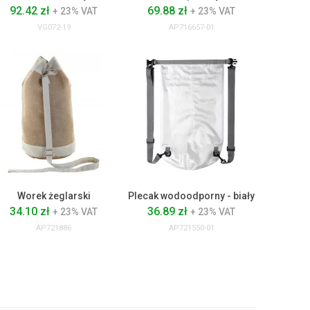
92.42 zł
69.88 zł
+ 23% VAT
+ 23% VAT
VG072-19
AP716657-01
Worek żeglarski
Plecak wodoodporny - biały
34.10 zł
36.89 zł
+ 23% VAT
+ 23% VAT
AP721886
AP721550-01