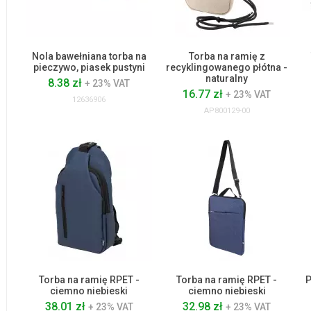
Nola bawełniana torba na
Torba na ramię z
pieczywo, piasek pustyni
recyklingowanego płótna -
naturalny
8.38 zł
+ 23% VAT
16.77 zł
+ 23% VAT
12636906
AP800129-00
Torba na ramię RPET -
Torba na ramię RPET -
P
ciemno niebieski
ciemno niebieski
38.01 zł
32.98 zł
+ 23% VAT
+ 23% VAT