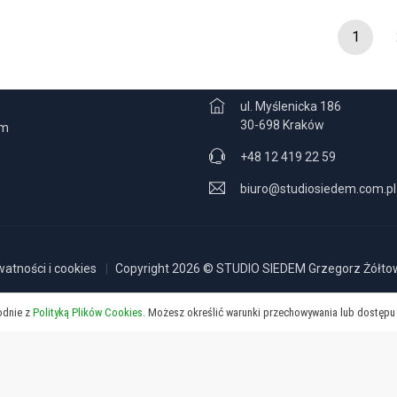
1
CJE
KONTAKT
ul. Myślenicka 186
30-698 Kraków
am
+48 12 419 22 59
biuro@studiosiedem.com.pl
watności i cookies
Copyright 2026 © STUDIO SIEDEM Grzegorz Żółtows
godnie z
Polityką Plików Cookies.
Możesz określić warunki przechowywania lub dostępu 