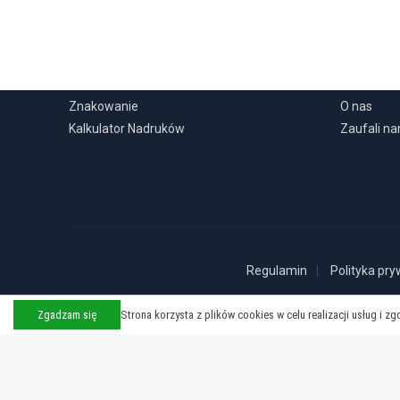
USŁUGI
INFORMA
Znakowanie
O nas
Kalkulator Nadruków
Zaufali n
Regulamin
Polityka pry
Zgadzam się
Strona korzysta z plików cookies w celu realizacji usług i z