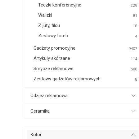
Teczki konferencyjne
229
Walizki
81
Z juty, filcu
18
Zestawy toreb
4
Gadżety promocyjne
9407
Artykuły skórzane
114
Smycze reklamowe
686
Zestawy gadżetów reklamowych
8
Odzież reklamowa
Ceramika
Kolor