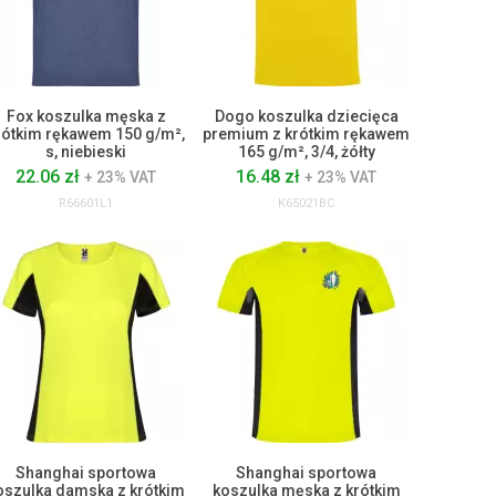
Fox koszulka męska z
Dogo koszulka dziecięca
rótkim rękawem 150 g/m²,
premium z krótkim rękawem
s, niebieski
165 g/m², 3/4, żółty
22.06 zł
16.48 zł
+ 23% VAT
+ 23% VAT
R66601L1
K65021BC
Shanghai sportowa
Shanghai sportowa
oszulka damska z krótkim
koszulka męska z krótkim