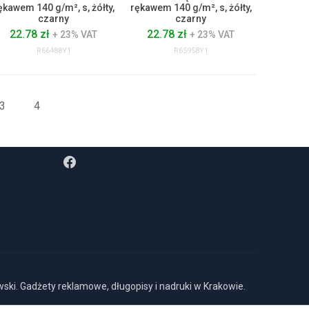
ękawem 140 g/m², s, żółty,
rękawem 140 g/m², s, żółty,
czarny
czarny
22.78 zł
22.78 zł
+ 23% VAT
+ 23% VAT
R66488Y1
R65958Y1
3
4
FOLLOW US
ki. Gadżety reklamowe, długopisy i nadruki w Krakowie.