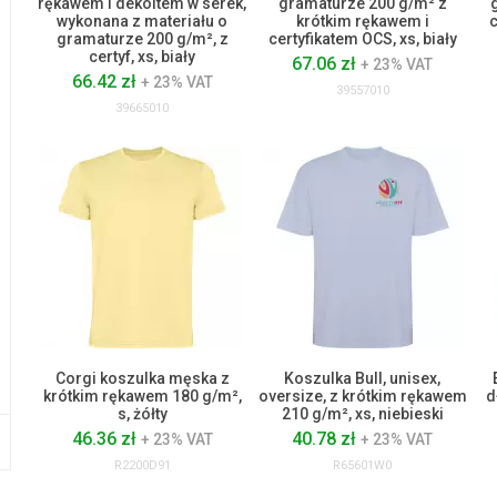
rękawem i dekoltem w serek,
gramaturze 200 g/m² z
wykonana z materiału o
krótkim rękawem i
c
gramaturze 200 g/m², z
certyfikatem OCS, xs, biały
certyf, xs, biały
67.06 zł
+ 23% VAT
66.42 zł
+ 23% VAT
39557010
39665010
Corgi koszulka męska z
Koszulka Bull, unisex,
krótkim rękawem 180 g/m²,
oversize, z krótkim rękawem
d
s, żółty
210 g/m², xs, niebieski
46.36 zł
40.78 zł
+ 23% VAT
+ 23% VAT
R2200D91
R65601W0