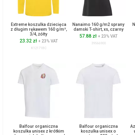
Extreme koszulka dziecięca
Nanaimo 160 g/m2 sprany
N
z długim rękawem 160 g/m²,
damski T-shirt, xs, czarny
3/4, żółty
57.88 zł
+ 23% VAT
23.32 zł
+ 23% VAT
39566900
K12171BC
Balfour organiczna
Balfour organiczna
Az
koszulka unisex z krótkim
koszulka unisex o