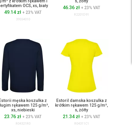
g/m² z krótkim rękawem i
s, żółty
ertyfikatem OCS, xs, biały
46.36 zł
+ 23% VAT
49.14 zł
+ 23% VAT
R2201D91
39554010
Estorii męska koszulka z
Estoril damska koszulka z
ługim rękawem 125 g/m²,
krótkim rękawem 125 g/m²,
xs, niebieski
s, żółty
23.76 zł
21.34 zł
+ 23% VAT
+ 23% VAT
R04321R0
R04311C1