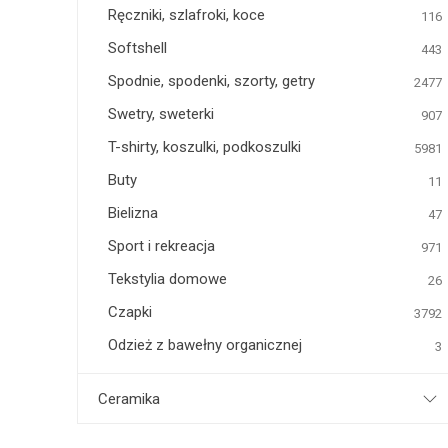
Ręczniki, szlafroki, koce
116
Softshell
443
Spodnie, spodenki, szorty, getry
2477
Swetry, sweterki
907
T-shirty, koszulki, podkoszulki
5981
Buty
11
Bielizna
47
Sport i rekreacja
971
Tekstylia domowe
26
Czapki
3792
Odzież z bawełny organicznej
3
Ceramika