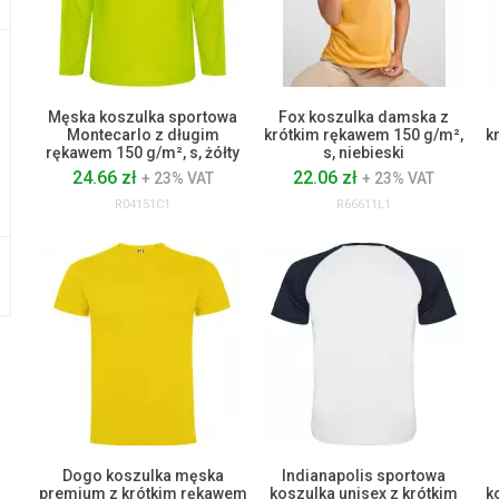
Męska koszulka sportowa
Fox koszulka damska z
Montecarlo z długim
krótkim rękawem 150 g/m²,
k
rękawem 150 g/m², s, żółty
s, niebieski
24.66 zł
22.06 zł
+ 23% VAT
+ 23% VAT
R04151C1
R66611L1
Dogo koszulka męska
Indianapolis sportowa
premium z krótkim rękawem
koszulka unisex z krótkim
k