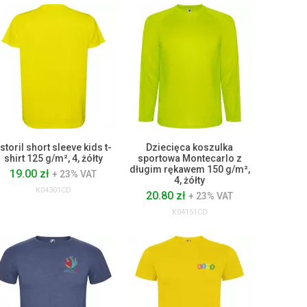
storil short sleeve kids t-
Dziecięca koszulka
shirt 125 g/m², 4, żółty
sportowa Montecarlo z
długim rękawem 150 g/m²,
19.00 zł
+ 23% VAT
4, żółty
K04301CD
20.80 zł
+ 23% VAT
K04151CD