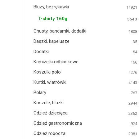
Bluzy, bezrękawki
11921
T-shirty 160g
5543
Chusty, bandamki, dodatki
1808
Daszki, kapelusze
35
Dodatki
54
Kamizelki odblaskowe
166
Koszulki polo
4276
Kurtki, wiatrówki
4143
Polary
767
Koszule, bluzki
2944
Odzież dziecięca
2362
Odzież gastronomiczna
924
Odzież robocza
2081