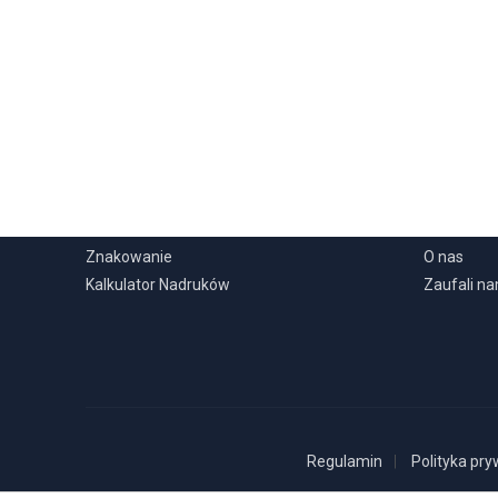
USŁUGI
INFORMA
Znakowanie
O nas
Kalkulator Nadruków
Zaufali n
Regulamin
Polityka pry