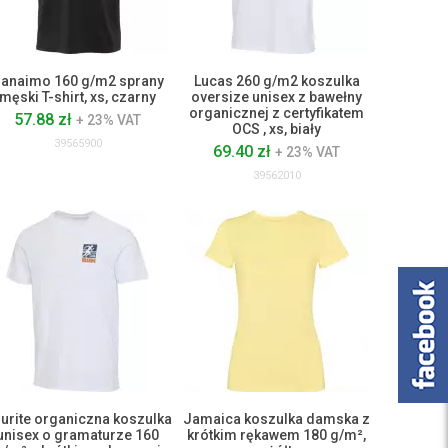
anaimo 160 g/m2 sprany
Lucas 260 g/m2 koszulka
męski T-shirt, xs, czarny
oversize unisex z bawełny
organicznej z certyfikatem
57.88 zł
+ 23% VAT
OCS , xs, biały
39565900
69.40 zł
+ 23% VAT
39562010
urite organiczna koszulka
Jamaica koszulka damska z
unisex o gramaturze 160
krótkim rękawem 180 g/m²,