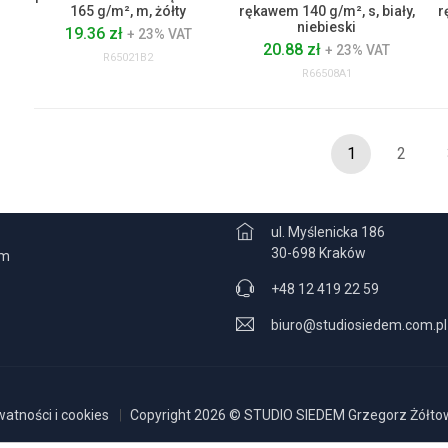
165 g/m², m, żółty
rękawem 140 g/m², s, biały,
r
niebieski
19.36 zł
+ 23% VAT
20.88 zł
+ 23% VAT
R65021B2
R66508A1
1
2
CJE
KONTAKT
ul. Myślenicka 186
30-698 Kraków
am
+48 12 419 22 59
biuro@studiosiedem.com.pl
watności i cookies
Copyright 2026 © STUDIO SIEDEM Grzegorz Żółtows