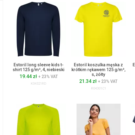
Estoril long sleeve kids t-
Estoril koszulka męska z
E
shirt 125 g/m², 4, niebieski
krótkim rękawem 125 g/m²,
s, żółty
19.44 zł
+ 23% VAT
21.34 zł
+ 23% VAT
K04321RD
R04301C1