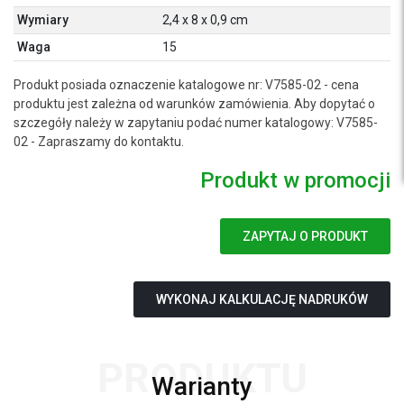
Wymiary
2,4 x 8 x 0,9 cm
Waga
15
Produkt posiada oznaczenie katalogowe nr: V7585-02 - cena
produktu jest zależna od warunków zamówienia. Aby dopytać o
szczegóły należy w zapytaniu podać numer katalogowy: V7585-
02 - Zapraszamy do kontaktu.
Produkt w promocji
ZAPYTAJ O PRODUKT
WYKONAJ KALKULACJĘ NADRUKÓW
PRODUKTU
Warianty