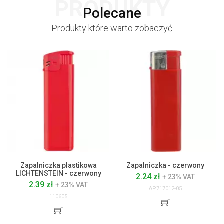
PRODUKTY
Polecane
Produkty które warto zobaczyć
Zapalniczka plastikowa
Zapalniczka - czerwony
LICHTENSTEIN - czerwony
2.24 zł
+ 23% VAT
2.39 zł
+ 23% VAT
AP717012-05
110605