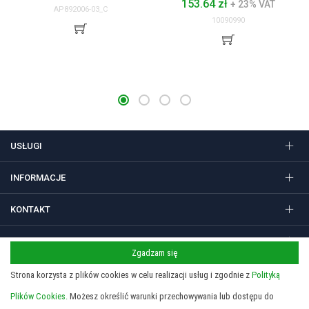
153.64 zł
+ 23% VAT
AP892006-03_C
10090990
USŁUGI
INFORMACJE
KONTAKT
FOLLOW US
Zgadzam się
Strona korzysta z plików cookies w celu realizacji usług i zgodnie z
Polityką
Plików Cookies.
Możesz określić warunki przechowywania lub dostępu do
Regulamin
Polityka prywatności i cookies