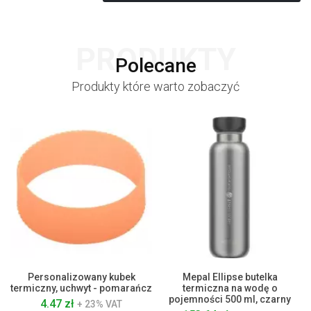
PRODUKTY
Polecane
Produkty które warto zobaczyć
Personalizowany kubek
Mepal Ellipse butelka
termiczny, uchwyt - pomarańcz
termiczna na wodę o
pojemności 500 ml, czarny
4.47 zł
+ 23% VAT