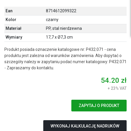
Ean
8714612099322
Kolor
czarny
Materiał
PP, stal nierdzewna
Wymiary
17,7 x Ø7,3 cm
Produkt posiada oznaczenie katalogowe nr: P432.071 - cena
produktu jest zależna od warunków zamówienia. Aby dopytać o
szczegóły należy w zapytaniu podać numer katalogowy: P432.071
- Zapraszamy do kontaktu.
54.20 zł
+ 23% VAT
ZAPYTAJ O PRODUKT
WYKONAJ KALKULACJĘ NADRUKÓW