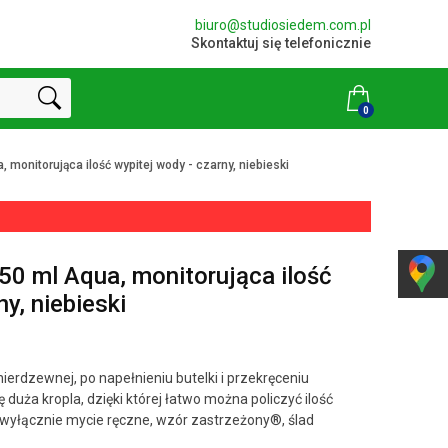
biuro@studiosiedem.com.pl
Skontaktuj się telefonicznie
0
 monitorująca ilość wypitej wody - czarny, niebieski
50 ml Aqua, monitorująca ilość
y, niebieski
nierdzewnej, po napełnieniu butelki i przekręceniu
ę duża kropla, dzięki której łatwo można policzyć ilość
 wyłącznie mycie ręczne, wzór zastrzeżony®, ślad