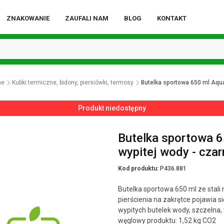
ZNAKOWANIE
ZAUFALI NAM
BLOG
KONTAKT
ne
Kubki termiczne, bidony, piersiówki, termosy
Butelka sportowa 650 ml Aqua,
Produkt niedostępny
Butelka sportowa 6
wypitej wody - czarn
Kod produktu:
P436.881
Butelka sportowa 650 ml ze stali 
pierścienia na zakrętce pojawia si
wypitych butelek wody, szczelna,
węglowy produktu: 1,52 kg CO2