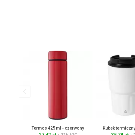
Termos 425 ml - czerwony
Kubek termiczny
27.42 zł
35.78 zł