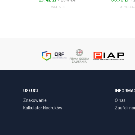
+ 23% VAT
+ 
VA415-05
AP800667
USŁUGI
INFORMA
Znakowanie
O nas
Kalkulator Nadruków
Zaufali n