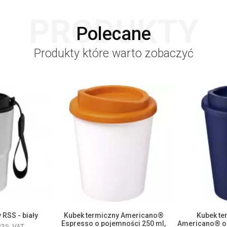
PRODUKTY
Polecane
Produkty które warto zobaczyć
 RSS - biały
Kubek termiczny Americano®
Kubek ter
Espresso o pojemności 250 ml,
Americano® o 