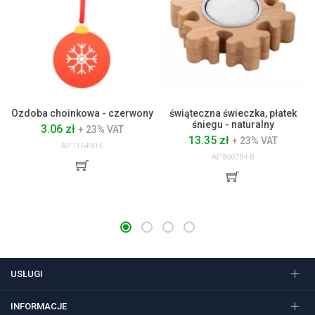
Ozdoba choinkowa - czerwony
świąteczna świeczka, płatek
śniegu - naturalny
3.06 zł
+ 23% VAT
13.35 zł
+ 23% VAT
AP716490-E
AP800784-B
USŁUGI
INFORMACJE