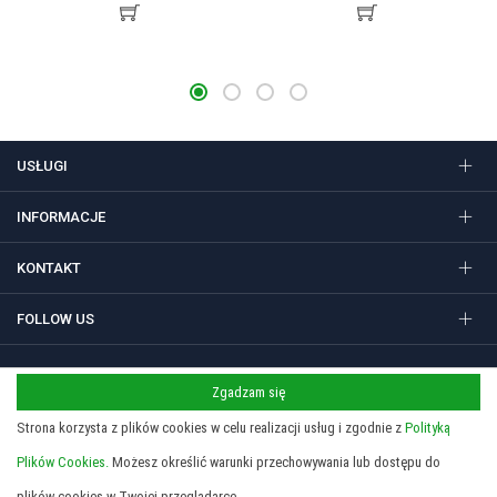
USŁUGI
INFORMACJE
KONTAKT
FOLLOW US
Zgadzam się
Regulamin
Polityka prywatności i cookies
Strona korzysta z plików cookies w celu realizacji usług i zgodnie z
Polityką
Copyright 2026 © STUDIO SIEDEM Grzegorz Żółtowski. Gadżety
reklamowe, długopisy i nadruki w Krakowie.
Plików Cookies.
Możesz określić warunki przechowywania lub dostępu do
plików cookies w Twojej przeglądarce.