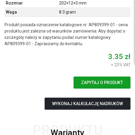
Rozmiar
202×12×3 mm
Waga
8.3 gram
Produkt posiada oznaczenie katalogowe nr: AP809399-01 - cena
produktu jest zależna od warunków zamówienia. Aby dopytać o
szczegóły należy w zapytaniu podać numer katalogowy:
AP809399-01 - Zapraszamy do kontaktu.
3.35 zł
+ 23% VAT
ZAPYTAJ O PRODUKT
WYKONAJ KALKULACJĘ NADRUKÓW
PRODUKTU
Warianty