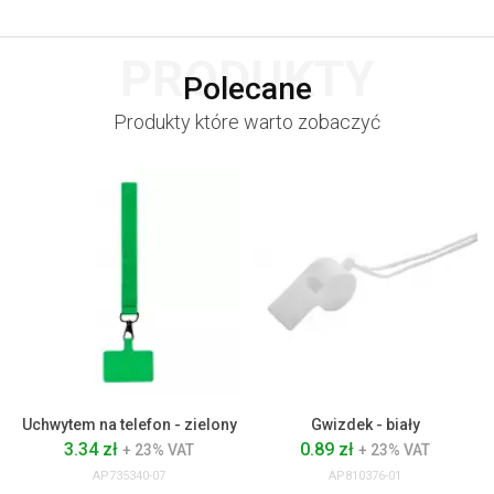
PRODUKTY
Polecane
Produkty które warto zobaczyć
Uchwytem na telefon - zielony
Gwizdek - biały
3.34 zł
0.89 zł
+ 23% VAT
+ 23% VAT
AP735340-07
AP810376-01