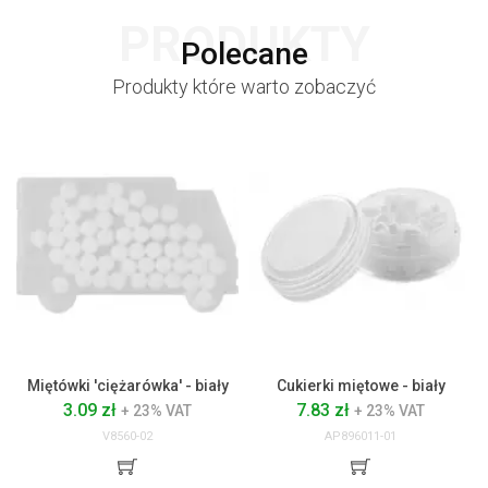
PRODUKTY
Polecane
Produkty które warto zobaczyć
Miętówki 'ciężarówka' - biały
Cukierki miętowe - biały
3.09 zł
7.83 zł
+ 23% VAT
+ 23% VAT
V8560-02
AP896011-01