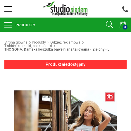
PRODUKTY
0
Strona główna
Produkty
Odzież reklamowa
T-shirty, koszulki, podkoszulki
THC SOFIA. Damska koszulka bawełniana taliowana - Zielony - L
Produkt niedostępny