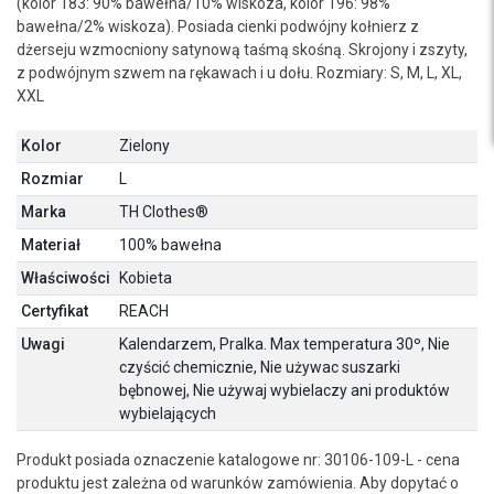
(kolor 183: 90% bawełna/10% wiskoza, kolor 196: 98%
bawełna/2% wiskoza). Posiada cienki podwójny kołnierz z
dżerseju wzmocniony satynową taśmą skośną. Skrojony i zszyty,
z podwójnym szwem na rękawach i u dołu. Rozmiary: S, M, L, XL,
XXL
Kolor
Zielony
Rozmiar
L
Marka
TH Clothes®
Materiał
100% bawełna
Właściwości
Kobieta
Certyfikat
REACH
Uwagi
Kalendarzem, Pralka. Max temperatura 30º, Nie
czyścić chemicznie, Nie używac suszarki
bębnowej, Nie używaj wybielaczy ani produktów
wybielających
Produkt posiada oznaczenie katalogowe nr: 30106-109-L - cena
produktu jest zależna od warunków zamówienia. Aby dopytać o