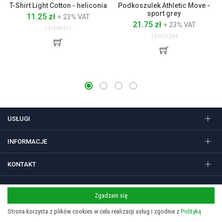
T-Shirt Light Cotton - heliconia
Podkoszulek Athletic Move -
sport grey
11.25 zł
+ 23% VAT
21.75 zł
+ 23% VAT
111094311
147421254
USŁUGI
INFORMACJE
KONTAKT
FOLLOW US
Zgadzam się
Strona korzysta z plików cookies w celu realizacji usług i zgodnie z
Polityką