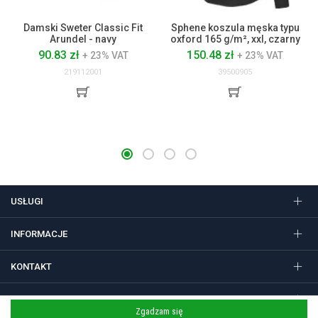
Damski Sweter Classic Fit
Sphene koszula męska typu
Arundel - navy
oxford 165 g/m², xxl, czarny
90.83 zł
150.48 zł
+ 23% VAT
+ 23% VAT
219112001
39500905
USŁUGI
INFORMACJE
KONTAKT
FOLLOW US
Zgadzam się