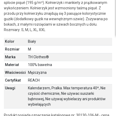
splocie piqué (195 g/m²). Kołnierzyk i mankiety z prążkowanym
wykończeniem. Kołnierzyk jest wzmocniony taśmą piqué. Z
przodu przy kołnierzyku znajdują się 3 pasujące kolorystycznie
guziki (dodatkowy guzik na wewnętrznym szwie). Zszywana po
bokach, z małymi rozcięciami w szwach bocznych u dołu.
Rozmiary: S, M, L, XL, XXL
Kolor
Biały
Rozmiar
M
Marka
TH Clothes®
Materiał
100% bawełna
Właściwości
Mężczyzna
Certyfikat
REACH
Uwagi
Kalendarzem, Pralka. Max temperatura 40º, Nie
czyścić chemicznie, Nie używac suszarki
bębnowej, Nie używaj wybielaczy ani produktów
wybielających
Produkt posiada oznaczenie katalogowe nr: 30130-106-M - cena