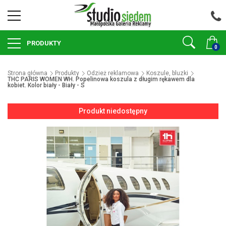
PRODUKTY
0
Strona główna
Produkty
Odzież reklamowa
Koszule, bluzki
THC PARIS WOMEN WH. Popelinowa koszula z długim rękawem dla
kobiet. Kolor biały - Biały - S
Produkt niedostępny