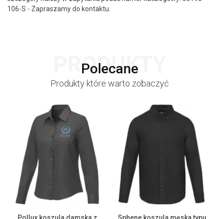
106-S - Zapraszamy do kontaktu.
PRODUKTY
Polecane
Produkty które warto zobaczyć
Pollux koszula damska z
Sphene koszula męska typu