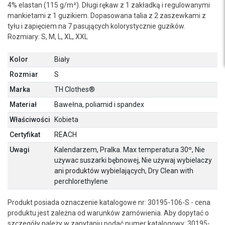
4% elastan (115 g/m²). Długi rękaw z 1 zakładką i regulowanymi
mankietami z 1 guzikiem. Dopasowana talia z 2 zaszewkami z
tyłu i zapięciem na 7 pasujących kolorystycznie guzików.
Rozmiary: S, M, L, XL, XXL
Kolor
Biały
Rozmiar
S
Marka
TH Clothes®
Materiał
Bawełna, poliamid i spandex
Właściwości
Kobieta
Certyfikat
REACH
Uwagi
Kalendarzem, Pralka. Max temperatura 30º, Nie
używac suszarki bębnowej, Nie używaj wybielaczy
ani produktów wybielających, Dry Clean with
perchlorethylene
Produkt posiada oznaczenie katalogowe nr: 30195-106-S - cena
produktu jest zależna od warunków zamówienia. Aby dopytać o
szczegóły należy w zapytaniu podać numer katalogowy: 30195-