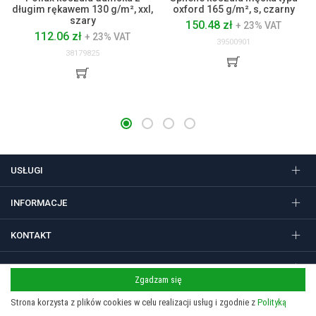
długim rękawem 130 g/m², xxl,
oxford 165 g/m², s, czarny
szary
150.48 zł
+ 23% VAT
112.06 zł
+ 23% VAT
39500901
38179825
USŁUGI
INFORMACJE
KONTAKT
FOLLOW US
Zgadzam się
Strona korzysta z plików cookies w celu realizacji usług i zgodnie z
Polityką