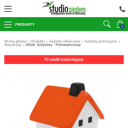
PRODUKTY
0
Strona główna
Produkty
Gadżety reklamowe
Gadżety promocyjne
Antystresy
HOUS. Antystres - Pomarańczowy
Produkt niedostępny