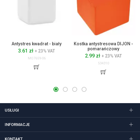
Antystres kwadrat - biały
Kostka antystresowa DIJON -
pomarańczowy
3.61 zł
+ 23% VAT
2.99 zł
+ 23% VAT
MO7659-06
534310
USŁUGI
INFORMACJE
KONTAKT