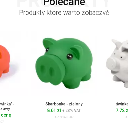
PRODUKTY
Polecane
Produkty które warto zobaczyć
winka' -
Skarbonka - zielony
śwink
czowy
8.61 zł
7.72 
+ 23% VAT
 cenę
AP741698-07
A
-07