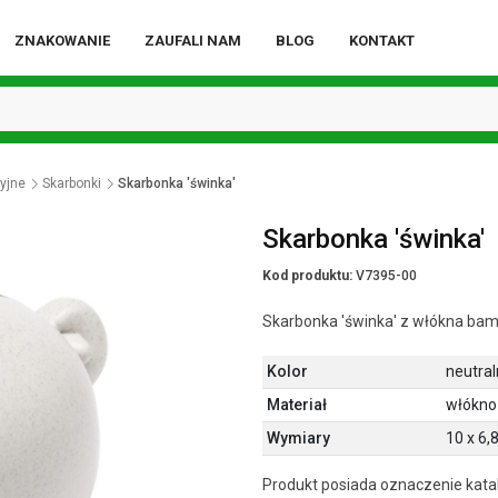
ZNAKOWANIE
ZAUFALI NAM
BLOG
KONTAKT
yjne
Skarbonki
Skarbonka 'świnka'
Skarbonka 'świnka'
Kod produktu:
V7395-00
Skarbonka 'świnka' z włókna ba
Kolor
neutral
Materiał
włókno
Wymiary
10 x 6,
Produkt posiada oznaczenie katal