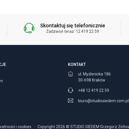
Skontaktuj się telefonicznie
Zadzwoń teraz: 12 419 22 59
CJE
KONTAKT
ul. Myślenicka 186
30-698 Kraków
am
+48 12 419 22 59
biuro@studiosiedem.com.pl
watności i cookies
Copyright 2026 © STUDIO SIEDEM Grzegorz Żółtows