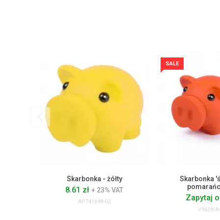
SALE
Skarbonka - żółty
Skarbonka 'ś
pomarań
8.61 zł
+ 23% VAT
Zapytaj o
AP741698-02
V9618/A