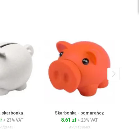
NEW
a skarbonka
Skarbonka - pomarańcz
S
zł
8.61 zł
6
+ 23% VAT
+ 23% VAT
P721445
AP741698-03