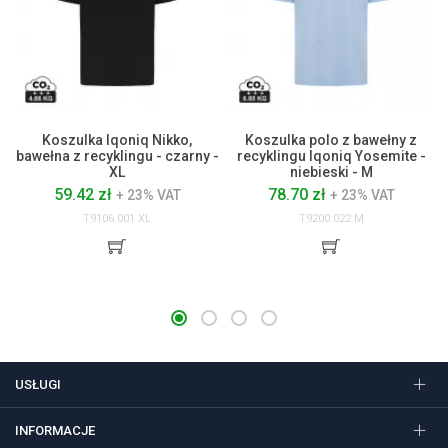
Koszulka Iqoniq Nikko,
Koszulka polo z bawełny z
bawełna z recyklingu - czarny -
recyklingu Iqoniq Yosemite -
XL
niebieski - M
59.42 zł
78.70 zł
+ 23% VAT
+ 23% VAT
T9106.001.XL
T9200.022.M
USŁUGI
INFORMACJE