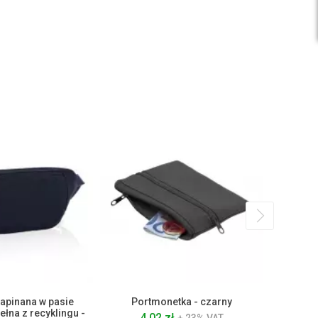
apinana w pasie
Portmonetka - czarny
Portm
łna z recyklingu -
4.02 zł
3