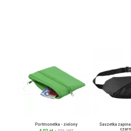
Portmonetka - zielony
Saszetka zapina
czarn
4.02 zł