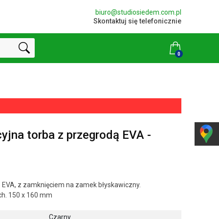
biuro@studiosiedem.com.pl
Skontaktuj się telefonicznie
0
jna torba z przegrodą EVA -
ą EVA, z zamknięciem na zamek błyskawiczny.
ch. 150 x 160 mm
Czarny