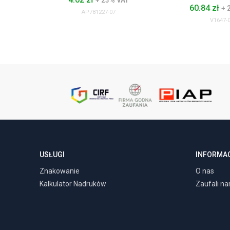
+ 23% VAT
60.84 zł
+ 
AP781227-07
V1647-
USŁUGI
INFORMA
Znakowanie
O nas
Kalkulator Nadruków
Zaufali n