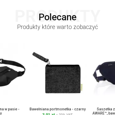
PRODUKTY
Polecane
Produkty które warto zobaczyć
na w pasie -
Bawełniana portmonetka - czarny
Saszetka z
y
AWARE™, bawe
3.91 zł