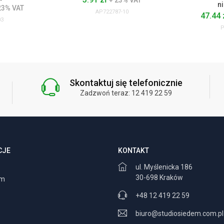
+ 23% VAT
ni
23% VAT
AP722787-10
47.44 
03
P
Skontaktuj się telefonicznie
Zadzwoń teraz: 12 419 22 59
CJE
KONTAKT
ul. Myślenicka 186
30-698 Kraków
am
+48 12 419 22 59
biuro@studiosiedem.com.pl