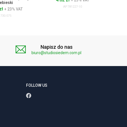
+ 23% VAT
ebieski
AP781227-10
zł
+ 23% VAT
730.075
Napisz do nas
biuro@studiosiedem.com.pl
FOLLOW US