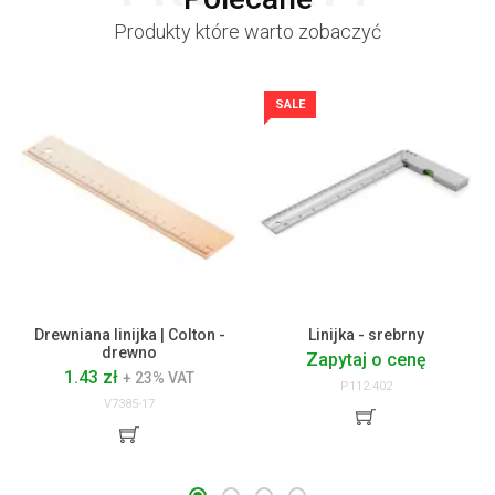
Produkty które warto zobaczyć
SALE
Drewniana linijka | Colton -
Linijka - srebrny
drewno
Zapytaj o cenę
1.43 zł
+ 23% VAT
P112.402
V7385-17