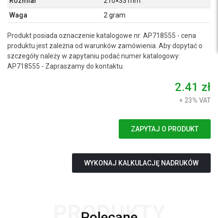
Rozmiar
210×33 mm
Waga
2 gram
Produkt posiada oznaczenie katalogowe nr: AP718555 - cena
produktu jest zależna od warunków zamówienia. Aby dopytać o
szczegóły należy w zapytaniu podać numer katalogowy:
AP718555 - Zapraszamy do kontaktu.
2.41 zł
+ 23% VAT
ZAPYTAJ O PRODUKT
WYKONAJ KALKULACJĘ NADRUKÓW
PRODUKTY
Polecane