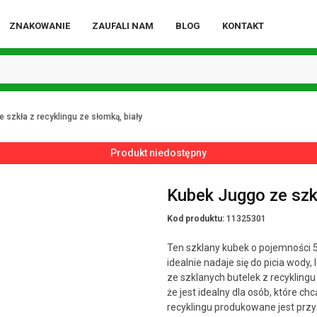
ZNAKOWANIE
ZAUFALI NAM
BLOG
KONTAKT
 szkła z recyklingu ze słomką, biały
Produkt niedostępny
Kubek Juggo ze szkł
Kod produktu:
11325301
Ten szklany kubek o pojemności 
idealnie nadaje się do picia wody,
ze szklanych butelek z recyklingu
że jest idealny dla osób, które c
recyklingu produkowane jest przy