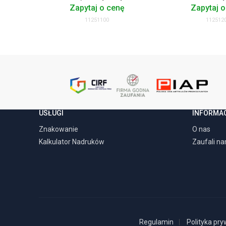
Zapytaj o cenę
Zapytaj o
11251100
112512
USŁUGI
INFORMA
Znakowanie
O nas
Kalkulator Nadruków
Zaufali n
Regulamin
Polityka pry