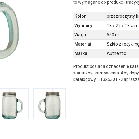
to wymagane do produkcji tradyc
Kolor
przezroczysty 
Wymiary
12 x 23 x 12 cm
Waga
550 gr.
Materiał
Szkło z recyklin
Marka
Authentic
Produkt posiada oznaczenie katal
warunków zamówienia. Aby dopyt
katalogowy: 11325301 - Zaprasz