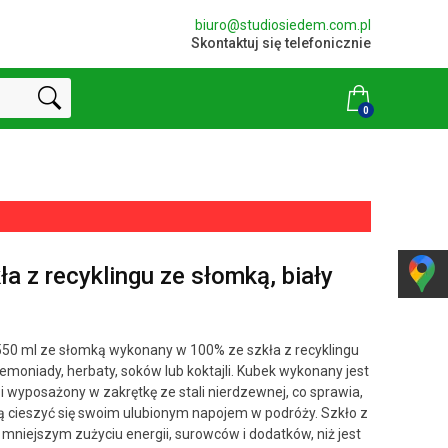
biuro@studiosiedem.com.pl
Skontaktuj się telefonicznie
0
a z recyklingu ze słomką, biały
550 ml ze słomką wykonany w 100% ze szkła z recyklingu
 lemoniady, herbaty, soków lub koktajli. Kubek wykonany jest
 i wyposażony w zakrętkę ze stali nierdzewnej, co sprawia,
hcą cieszyć się swoim ulubionym napojem w podróży. Szkło z
 mniejszym zużyciu energii, surowców i dodatków, niż jest