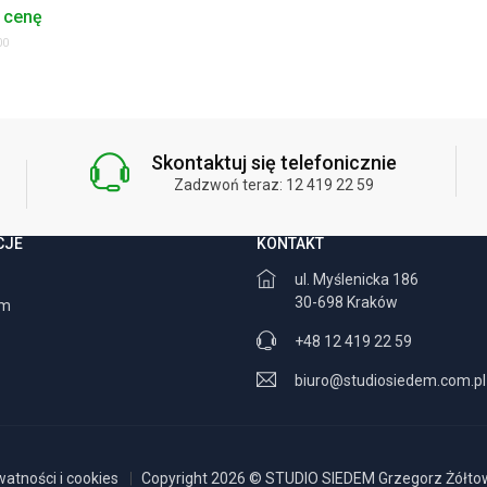
 cenę
00
Skontaktuj się telefonicznie
Zadzwoń teraz: 12 419 22 59
CJE
KONTAKT
ul. Myślenicka 186
30-698 Kraków
am
+48 12 419 22 59
biuro@studiosiedem.com.pl
watności i cookies
Copyright 2026 © STUDIO SIEDEM Grzegorz Żółtows