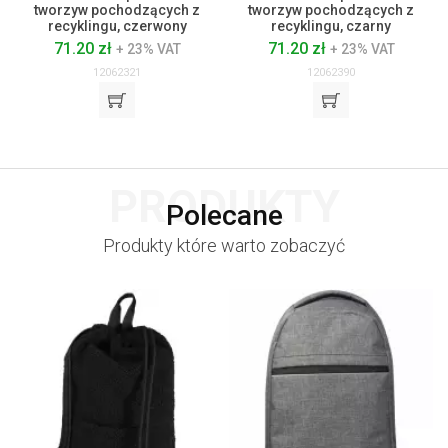
tworzyw pochodzących z
tworzyw pochodzących z
recyklingu, czerwony
recyklingu, czarny
71.20 zł
71.20 zł
+ 23% VAT
+ 23% VAT
12062321
12062390
PRODUKTY
Polecane
Produkty które warto zobaczyć