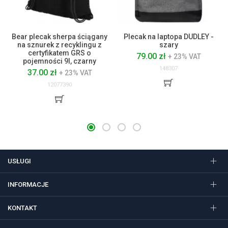
Bear plecak sherpa ściągany
Plecak na laptopa DUDLEY -
na sznurek z recyklingu z
szary
certyfikatem GRS o
79.00 zł
+ 23% VAT
pojemności 9l, czarny
148307
37.00 zł
+ 23% VAT
12077390
USŁUGI
INFORMACJE
KONTAKT