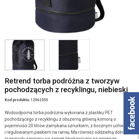
Retrend torba podróżna z tworzyw
pochodzących z recyklingu, niebieski
Kod produktu:
12062355
Wodoodporna torba podróżna wykonana z plastiku PET
pochodzącego z recyklingu z obszerną główną komorą o
pojemności 20 litrów zamykana sznurkiem, z bocznym uchwytem
i regulowanym paskiem na ramię. Ma również oddzielną dolną
przegrodę zapinaną na zamek błyskawiczny na mniejsze