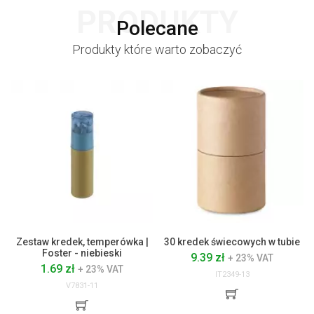
PRODUKTY
Polecane
Produkty które warto zobaczyć
Zestaw kredek, temperówka |
30 kredek świecowych w tubie
Foster - niebieski
9.39 zł
+ 23% VAT
1.69 zł
+ 23% VAT
IT2349-13
V7831-11