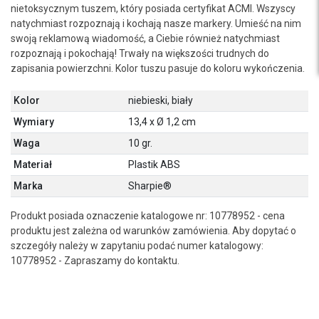
nietoksycznym tuszem, który posiada certyfikat ACMI. Wszyscy
natychmiast rozpoznają i kochają nasze markery. Umieść na nim
swoją reklamową wiadomość, a Ciebie również natychmiast
rozpoznają i pokochają! Trwały na większości trudnych do
zapisania powierzchni. Kolor tuszu pasuje do koloru wykończenia.
Kolor
niebieski, biały
Wymiary
13,4 x Ø 1,2 cm
Waga
10 gr.
Materiał
Plastik ABS
Marka
Sharpie®
Produkt posiada oznaczenie katalogowe nr: 10778952 - cena
produktu jest zależna od warunków zamówienia. Aby dopytać o
szczegóły należy w zapytaniu podać numer katalogowy:
10778952 - Zapraszamy do kontaktu.