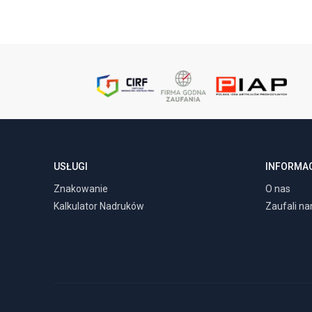
USŁUGI
INFORMA
Znakowanie
O nas
Kalkulator Nadruków
Zaufali n