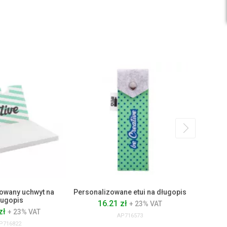
owany uchwyt na
Personalizowane etui na długopis
Wielofunk
ługopis
16.21 zł
48
+ 23% VAT
zł
+ 23% VAT
AP716573
P716822