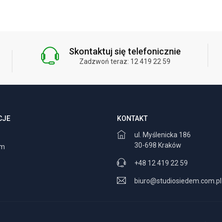
Skontaktuj się telefonicznie
Zadzwoń teraz: 12 419 22 59
CJE
KONTAKT
ul. Myślenicka 186
30-698 Kraków
am
+48 12 419 22 59
biuro@studiosiedem.com.pl