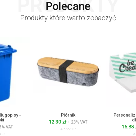
PRODUKTY
Polecane
Produkty które warto zobaczyć
ługopisy -
Piórnik
Personaliz
ski
d
12.30 zł
+ 23% VAT
15.88 
3% VAT
AP722607
-06
A