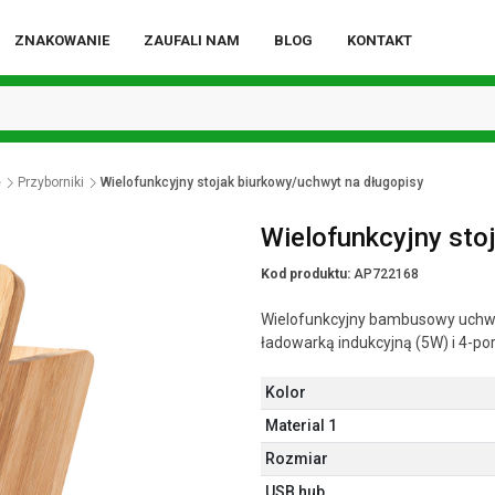
ZNAKOWANIE
ZAUFALI NAM
BLOG
KONTAKT
e
Przyborniki
Wielofunkcyjny stojak biurkowy/uchwyt na długopisy
Wielofunkcyjny sto
Kod produktu:
AP722168
Wielofunkcyjny bambusowy uchwyt
ładowarką indukcyjną (5W) i 4-p
Kolor
Material 1
Rozmiar
USB hub