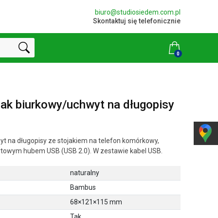
biuro@studiosiedem.com.pl
Skontaktuj się telefonicznie
0
jak biurkowy/uchwyt na długopisy
 na długopisy ze stojakiem na telefon komórkowy,
ortowym hubem USB (USB 2.0). W zestawie kabel USB.
naturalny
Bambus
68×121×115 mm
Tak