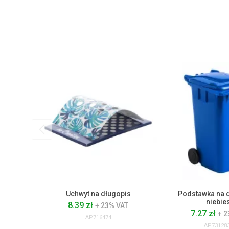
Uchwyt na długopis
Podstawka na d
niebie
8.39 zł
+ 23% VAT
7.27 zł
+ 2
AP716474
AP731283