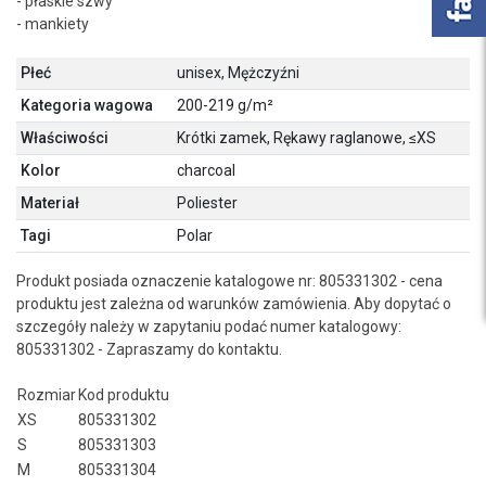
- płaskie szwy
- mankiety
Płeć
unisex, Mężczyźni
Kategoria wagowa
200-219 g/m²
Właściwości
Krótki zamek, Rękawy raglanowe, ≤XS
Kolor
charcoal
Materiał
Poliester
Tagi
Polar
Produkt posiada oznaczenie katalogowe nr: 805331302 - cena
produktu jest zależna od warunków zamówienia. Aby dopytać o
szczegóły należy w zapytaniu podać numer katalogowy:
805331302 - Zapraszamy do kontaktu.
Rozmiar
Kod produktu
XS
805331302
S
805331303
M
805331304