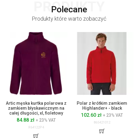
PRODUKTY
Polecane
Produkty które warto zobaczyć
Artic męska kurtka polarowa z
Polar z krótkim zamkiem
zamkiem błyskawicznym na
Highlander+ - black
całej długości, xl, fioletowy
102.60 zł
+ 23% VAT
84.88 zł
+ 23% VAT
865421012
R64122P4