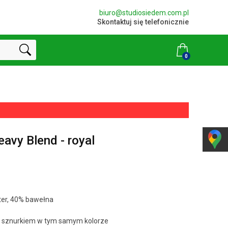
biuro@studiosiedem.com.pl
Skontaktuj się telefonicznie
0
avy Blend - royal
ster, 40% bawełna
y sznurkiem w tym samym kolorze