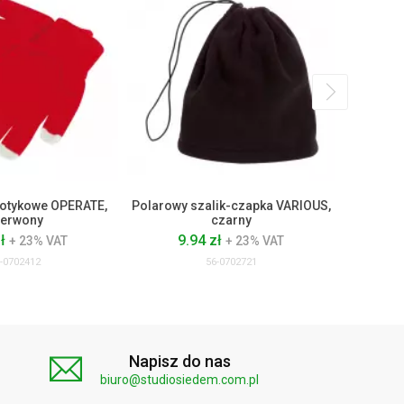
dotykowe OPERATE,
Polarowy szalik-czapka VARIOUS,
Wstąż
erwony
czarny
zł
9.94 zł
1
+ 23% VAT
+ 23% VAT
-0702412
56-0702721
Napisz do nas
biuro@studiosiedem.com.pl