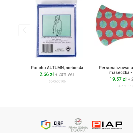
Poncho AUTUMN, niebieski
Personalizowana
maseczka - 
2.66 zł
+ 23% VAT
19.57 zł
+ 
56-0603106
AP718512