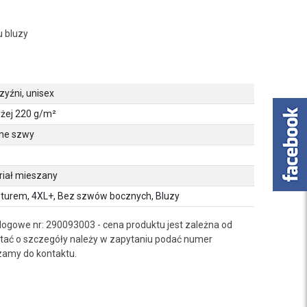
u bluzy
yźni, unisex
żej 220 g/m²
ne szwy
riał mieszany
pturem, 4XL+, Bez szwów bocznych, Bluzy
logowe nr: 290093003 - cena produktu jest zależna od
ać o szczegóły należy w zapytaniu podać numer
zamy do kontaktu.