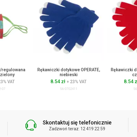
/regulowana
Rękawiczki dotykowe OPERATE,
Rękawiczki 
zielony
niebieski
cz
8.54 zł
8.54 
23% VAT
+ 23% VAT
-07
56-0702411
56
Skontaktuj się telefonicznie
Zadzwoń teraz: 12 419 22 59