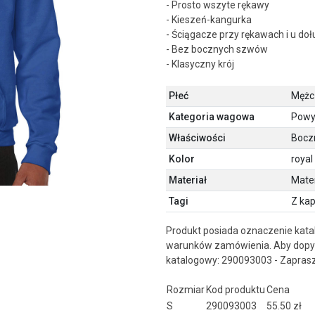
- Prosto wszyte rękawy
- Kieszeń-kangurka
- Ściągacze przy rękawach i u doł
- Bez bocznych szwów
- Klasyczny krój
Płeć
Mężcz
Kategoria wagowa
Powy
Właściwości
Bocz
Kolor
royal
Materiał
Mate
Tagi
Z ka
Produkt posiada oznaczenie kata
warunków zamówienia. Aby dopyt
katalogowy: 290093003 - Zapras
Rozmiar
Kod produktu
Cena
S
290093003
55.50 zł