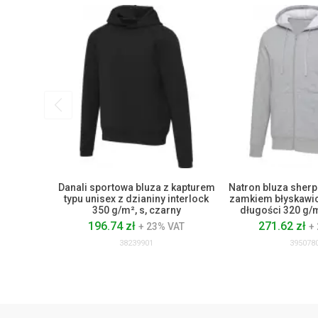
Danali sportowa bluza z kapturem
Natron bluza sherp
typu unisex z dzianiny interlock
zamkiem błyskawic
350 g/m², s, czarny
długości 320 g/m
196.74 zł
271.62 zł
+ 23% VAT
+
38239901
395078