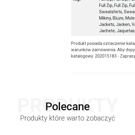
Full Zip, Full Zip, Fu
Sweatshirts, Sweats
Mikiny, Bluze, Mole
Jackets, Jacken, V
Jachete, Jaquetas,
Produkt posiada oznaczenie kata
warunków zamówienia. Aby dopyt
katalogowy: 202015183 - Zapras
PRODUKTY
Polecane
Produkty które warto zobaczyć