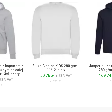
a z kapturem z
Bluza Clasica KIDS 280 g/m²,
Jasper bluza 
znym na całej
11/12, biały
280 g/m²
², 3xl, szary
50.76 zł
169.74
+ 23% VAT
 23% VAT
K10701ZL
3
06