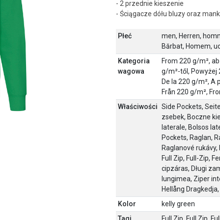
- 2 przednie kieszenie
- Ściągacze dółu bluzy oraz man
Płeć
men, Herren, homm
Bărbat, Homem, uo
Kategoria
From 220 g/m², ab 
wagowa
g/m²-től, Powyżej
De la 220 g/m², A 
Från 220 g/m², Fr
Właściwości
Side Pockets, Seite
zsebek, Boczne kie
laterale, Bolsos lat
Pockets, Raglan, R
Raglanové rukávy, 
Full Zip, Full-Zip,
cipzáras, Długi zam
lungimea, Ziper int
Hellång Dragkedja, 
Kolor
kelly green
Tagi
Full Zip, Full Zip, Fu