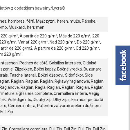
kietów z dodatkiem bawełny/Lycra®
es, hombres, férfi, Mężczyzni, heren, muže, Pánske,
mo, Muškarci, herr, men
220 g/m², À partir de 220 g/m², Más de 220 g/m², 220
 220 g/m², Vanaf 220 g/m², Nad 220 g/m², Do 220 g/m²,
partir de 220 g/m2, A partire da 220 g/m², Od 220 g/m²,
om 220 g/m²
ntaschen, Poches de côté, Bolsillos laterales, Oldalsó
szenie, Zijzakken, Boční kapsy, Bočné vrecká, Buzunare
erais, Tasche laterali, Bočni džepovi, Sidofickor, Side
aglan, Raglan, Raglán, Raglán, Rękawy raglanowe, Raglan,
Raglánové, Raglan, Raglã, Raglan, Raglan, Raglan, Raglan,
 Fermeture à glissière complète, Cremallera Entera, Végig
ek, Volledige rits, Dlouhý zip, Dlhý zips, Fermoar pe toată
eiro, Cerniera intera, Patentni zatvarač cijelom dužinom,
Full Zip
ll Zip, Cremallera completa, Full Zip, Full Zip, Full Zip, Full Zip,