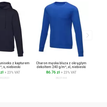
uniseks z kapturem
Charon męska bluza z okrągłym
Męska bl
, s, niebieski
dekoltem 240 g/m², xl, niebieski
 zł
86.76 zł
54
+ 23% VAT
+ 23% VAT
9553551
38231444