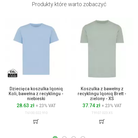
Produkty które warto zobaczyć
Dziecięca koszulka Iqoniq
Koszulka z bawełny z
Koli, bawełna z recyklingu -
recyklingu Iqoniq Brett -
niebieski
zielony - XS
28.63 zł
37.74 zł
+ 23% VAT
+ 23% VAT
T6100.022.910
T9107.023.XS