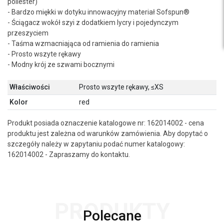
poliester)
- Bardzo miękki w dotyku innowacyjny materiał Sofspun®
- Ściągacz wokół szyi z dodatkiem lycry i pojedynczym
przeszyciem
- Taśma wzmacniająca od ramienia do ramienia
- Prosto wszyte rękawy
- Modny krój ze szwami bocznymi
Właściwości
Prosto wszyte rękawy, ≤XS
Kolor
red
Produkt posiada oznaczenie katalogowe nr: 162014002 - cena
produktu jest zależna od warunków zamówienia. Aby dopytać o
szczegóły należy w zapytaniu podać numer katalogowy:
162014002 - Zapraszamy do kontaktu.
PRODUKTY
Polecane