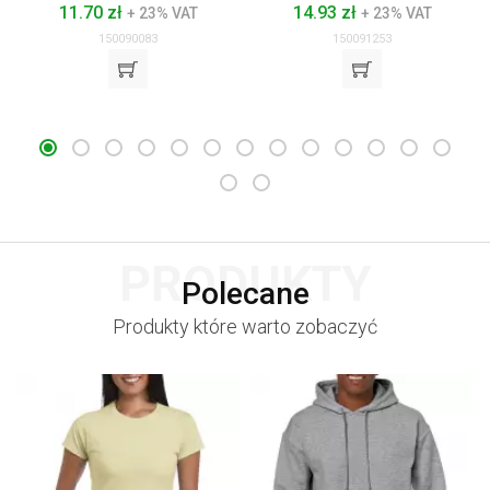
11.70 zł
14.93 zł
+ 23% VAT
+ 23% VAT
150090083
150091253
PRODUKTY
Polecane
Produkty które warto zobaczyć