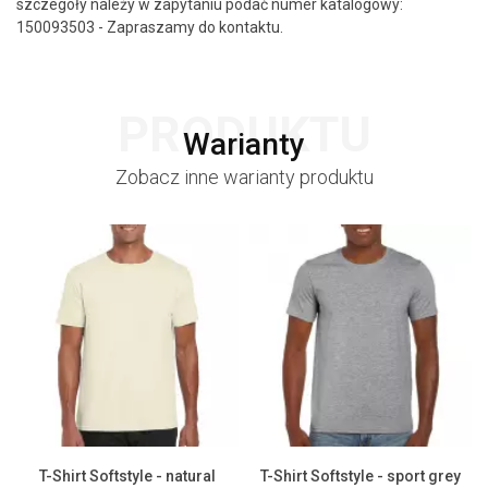
szczegóły należy w zapytaniu podać numer katalogowy:
150093503 - Zapraszamy do kontaktu.
PRODUKTU
Warianty
Zobacz inne warianty produktu
T-Shirt Softstyle - natural
T-Shirt Softstyle - sport grey