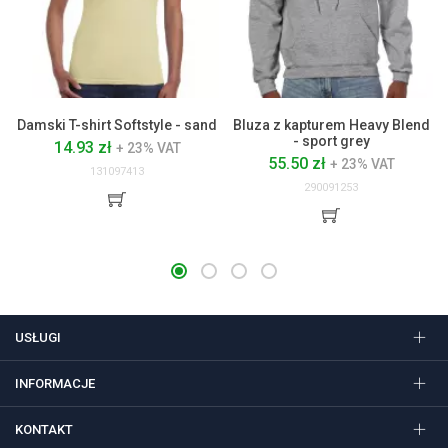
Damski T-shirt Softstyle - sand
Bluza z kapturem Heavy Blend
- sport grey
14.93 zł
+ 23% VAT
55.50 zł
+ 23% VAT
131097413
290091253
USŁUGI
INFORMACJE
KONTAKT