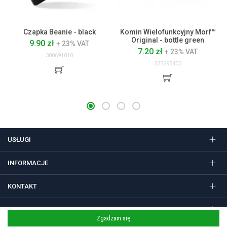
Czapka Beanie - black
Komin Wielofunkcyjny Morf™
Original - bottle green
9.90 zł
+ 23% VAT
7.20 zł
+ 23% VAT
308691010
333695400
USŁUGI
INFORMACJE
KONTAKT
FOLLOW US
Zgadzam się