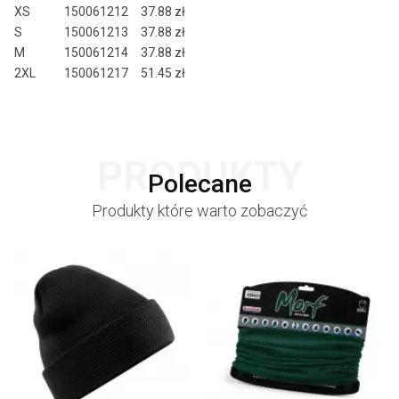
XS
150061212
37.88 zł
S
150061213
37.88 zł
M
150061214
37.88 zł
2XL
150061217
51.45 zł
PRODUKTY
Polecane
Produkty które warto zobaczyć