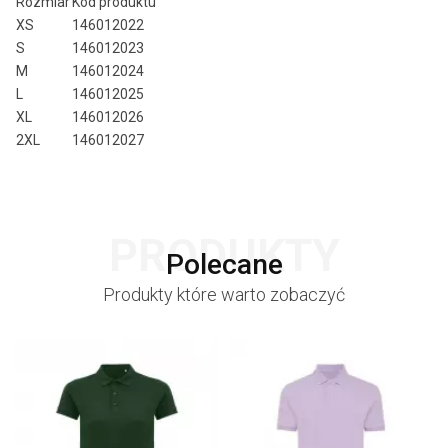
Rozmiar
Kod produktu
XS
146012022
S
146012023
M
146012024
L
146012025
XL
146012026
2XL
146012027
PRODUKTY
Polecane
Produkty które warto zobaczyć