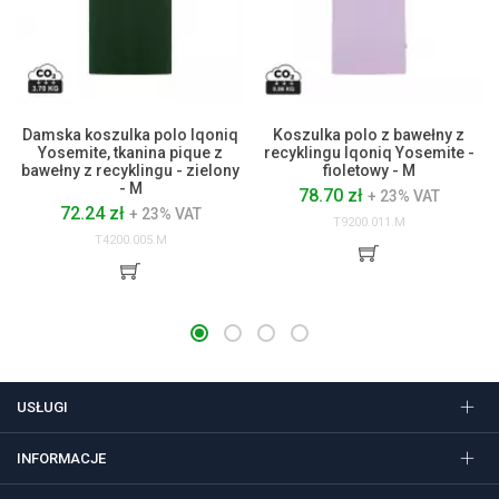
Damska koszulka polo Iqoniq
Koszulka polo z bawełny z
Yosemite, tkanina pique z
recyklingu Iqoniq Yosemite -
bawełny z recyklingu - zielony
fioletowy - M
- M
78.70 zł
+ 23% VAT
72.24 zł
+ 23% VAT
T9200.011.M
T4200.005.M
USŁUGI
INFORMACJE