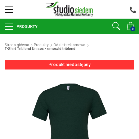
PRODUKTY
0
Strona główna
Produkty
Odzież reklamowa
T-Shirt Triblend Unisex - emerald triblend
Produkt niedostępny