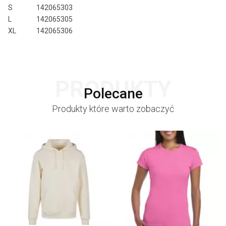
S
142065303
L
142065305
XL
142065306
PRODUKTY
Polecane
Produkty które warto zobaczyć