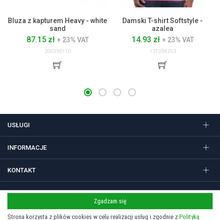
Bluza z kapturem Heavy - white
Damski T-shirt Softstyle -
sand
azalea
87.15 zł
14.93 zł
+ 23% VAT
+ 23% VAT
200390110
131094253
USŁUGI
INFORMACJE
KONTAKT
FOLLOW US
Zgadzam się
Strona korzysta z plików cookies w celu realizacji usług i zgodnie z
Polityką