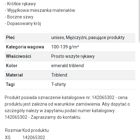
- Krótkie rękawy
- Wyjątkowa mieszanka materiałów
- Boczne szwy
- Dopasowany krój
Płeć
unisex, Mężczyźni, pasujące produkty
Kategoria wagowa
100-139 g/m²
Właściwości
Prosto wszyte rękawy
Kolor
emerald triblend
Materiał
Triblend
Tagi
T-shirty
Produkt posiada oznaczenie katalogowe nr: 142065302 - cena
produktu jest zależna od warunków zamówienia. Aby dopytać o
szczegóły należy w zapytaniu podać numer katalogowy:
142065302 - Zapraszamy do kontaktu.
Rozmiar
Kod produktu
XS
142065302