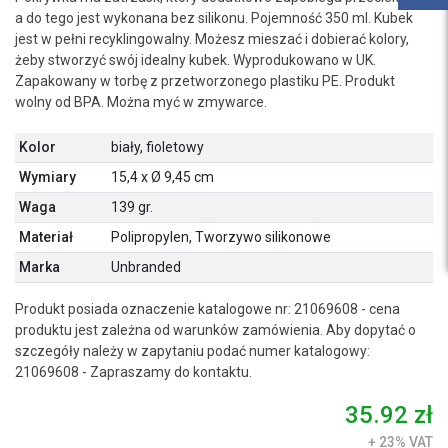
a do tego jest wykonana bez silikonu. Pojemność 350 ml. Kubek
jest w pełni recyklingowalny. Możesz mieszać i dobierać kolory,
żeby stworzyć swój idealny kubek. Wyprodukowano w UK.
Zapakowany w torbę z przetworzonego plastiku PE. Produkt
wolny od BPA. Można myć w zmywarce.
Kolor
biały, fioletowy
Wymiary
15,4 x Ø 9,45 cm
Waga
139 gr.
Materiał
Polipropylen, Tworzywo silikonowe
Marka
Unbranded
Produkt posiada oznaczenie katalogowe nr: 21069608 - cena
produktu jest zależna od warunków zamówienia. Aby dopytać o
szczegóły należy w zapytaniu podać numer katalogowy:
21069608 - Zapraszamy do kontaktu.
35.92 zł
+ 23% VAT