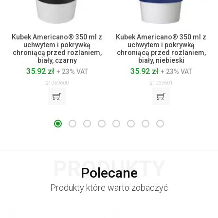
Kubek Americano® 350 ml z
Kubek Americano® 350 ml z
uchwytem i pokrywką
uchwytem i pokrywką
chroniącą przed rozlaniem,
chroniącą przed rozlaniem,
biały, czarny
biały, niebieski
35.92 zł
35.92 zł
+ 23% VAT
+ 23% VAT
21069600
21069601
PRODUKTY
Polecane
Produkty które warto zobaczyć