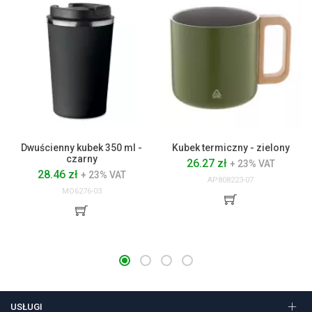
Dwuścienny kubek 350 ml -
Kubek termiczny - zielony
czarny
26.27 zł
+ 23% VAT
28.46 zł
+ 23% VAT
AP808223-07
MO6276-03
USŁUGI