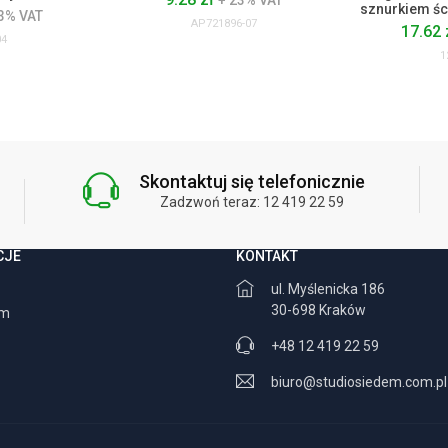
+ 23% VAT
sznurkiem śc
3% VAT
AP721896-07
17.62 
04
1
Skontaktuj się telefonicznie
Zadzwoń teraz: 12 419 22 59
CJE
KONTAKT
ul. Myślenicka 186
30-698 Kraków
am
+48 12 419 22 59
biuro@studiosiedem.com.pl