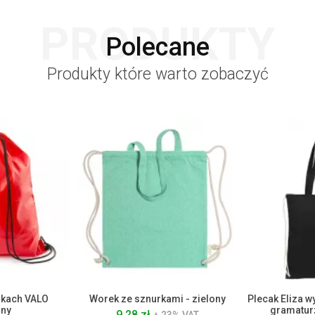
PRODUKTY
Polecane
Produkty które warto zobaczyć
rkach VALO
Worek ze sznurkami - zielony
Plecak Eliza w
ny
gramatur
9.28 zł