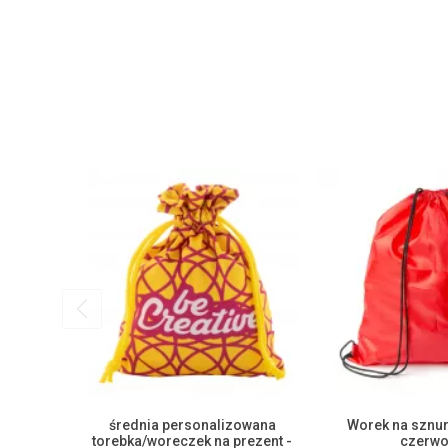
średnia personalizowana
Worek na sznu
torebka/woreczek na prezent -
czerwo