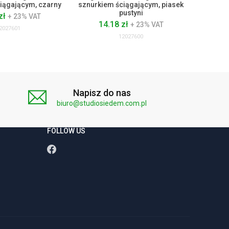
iągającym, czarny
sznurkiem ściągającym, piasek
pustyni
zł
+ 23% VAT
14.18 zł
+ 23% VAT
2027601
12027600
Napisz do nas
biuro@studiosiedem.com.pl
FOLLOW US