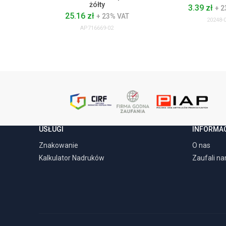
żółty
3.39 zł
+ 2
25.16 zł
+ 23% VAT
20248-
AP716669-02
USŁUGI
INFORMA
Znakowanie
O nas
Kalkulator Nadruków
Zaufali n