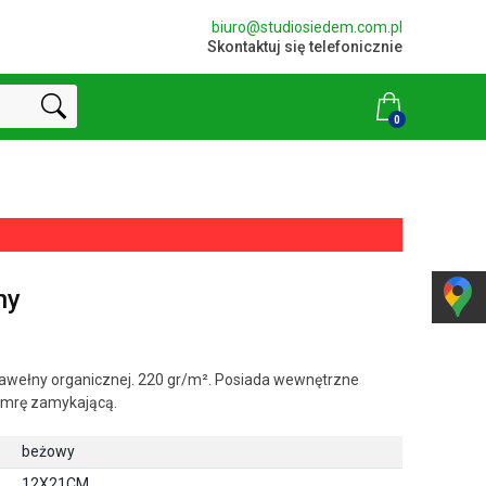
biuro@studiosiedem.com.pl
Skontaktuj się telefonicznie
0
ny
awełny organicznej. 220 gr/m². Posiada wewnętrzne
lamrę zamykającą.
beżowy
12X21CM