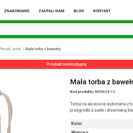
ZNAKOWANIE
ZAUFALI NAM
BLOG
KONTAKT
Plecaki, worki
Mała torba z bawełny
Produkt niedostępny
Mała torba z baweł
Kod produktu:
MO6624-13
Torba na akcesoria wykonana z b
przegródki z siatki i drewnianą k
Kolor
Wymiary