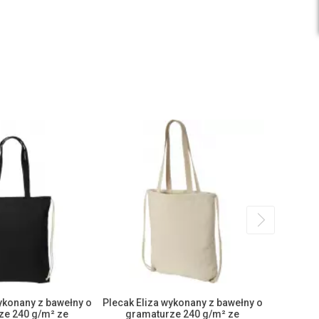
ykonany z bawełny o
Plecak Eliza wykonany z bawełny o
Worek te
ze 240 g/m² ze
gramaturze 240 g/m² ze
10