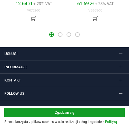
12.64 zł
61.69 zł
+ 23% VAT
+ 23% VAT
V0752-05
VG655-06
USŁUGI
INFORMACJE
KONTAKT
FOLLOW US
Zgadzam się
Regulamin
Polityka prywatności i cookies
Strona korzysta z plików cookies w celu realizacji usług i zgodnie z
Polityką
Copyright 2026 © STUDIO SIEDEM Grzegorz Żółtowski. Gadżety