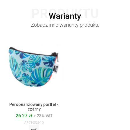
PRODUKTU
Warianty
Zobacz inne warianty produktu
Personalizowany portfel -
czarny
26.27 zł
+ 23% VAT
AP716523-10