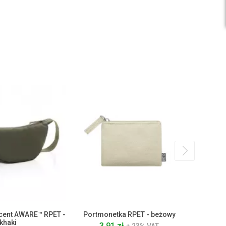
cent AWARE™ RPET -
Portmonetka RPET - beżowy
Organizer
khaki
3.91 zł