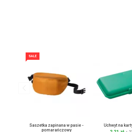
SALE
Saszetka zapinana w pasie -
Uchwyt na karty
pomarańczowy
2.21 zł