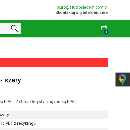
biuro@studiosiedem.com.pl
Skontaktuj się telefonicznie
0
- szary
wa RPET. Z charakterystyczną metką RPET.
szary
Filc PET z recyklingu