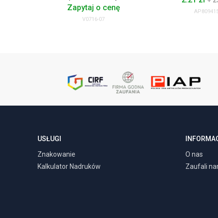
+ 2
Zapytaj o cenę
AP809415
V0716-07
USŁUGI
INFORMA
Znakowanie
O nas
Kalkulator Nadruków
Zaufali n