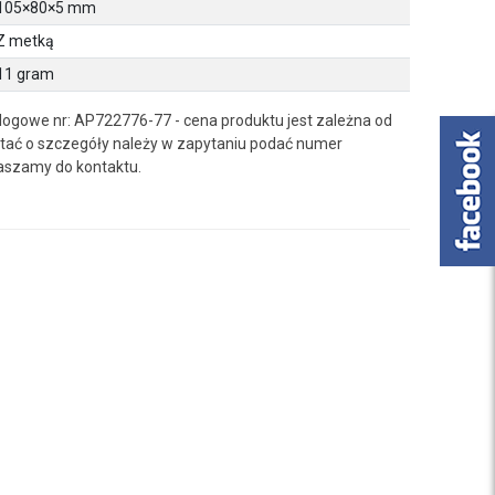
105×80×5 mm
Z metką
11 gram
logowe nr: AP722776-77 - cena produktu jest zależna od
ać o szczegóły należy w zapytaniu podać numer
aszamy do kontaktu.