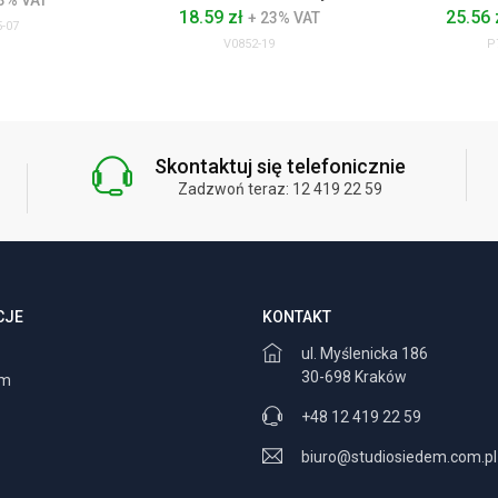
3% VAT
18.59 zł
25.56 
+ 23% VAT
-07
V0852-19
P
Skontaktuj się telefonicznie
Zadzwoń teraz: 12 419 22 59
CJE
KONTAKT
ul. Myślenicka 186
30-698 Kraków
am
+48 12 419 22 59
biuro@studiosiedem.com.pl