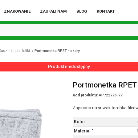
ZNAKOWANIE
ZAUFALI NAM
BLOG
KONTAKT
Saszetki, portfeliki
Portmonetka RPET - szary
Produkt niedostępny
Portmonetka RPET 
Kod produktu:
AP722776-77
Zapinana na suwak torebka filco
Kolor
Material 1