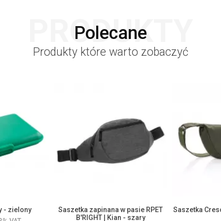
PRODUKTY
Polecane
Produkty które warto zobaczyć
 - zielony
Saszetka zapinana w pasie RPET
Saszetka Cres
B'RIGHT | Kian - szary