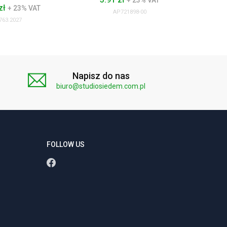
+ 23% VAT
zł
90
+ 23% VAT
AP721898-00
763.2027
Napisz do nas
biuro@studiosiedem.com.pl
FOLLOW US