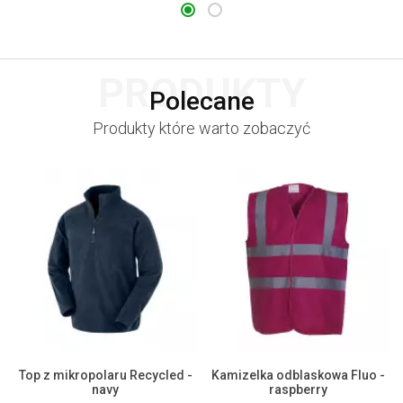
PRODUKTY
Polecane
Produkty które warto zobaczyć
Top z mikropolaru Recycled -
Kamizelka odblaskowa Fluo -
navy
raspberry