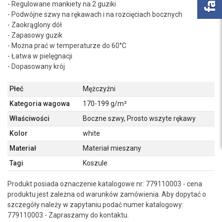
- Regulowane mankiety na 2 guziki
- Podwójne szwy na rękawach i na rozcięciach bocznych
- Zaokrąglony dół
- Zapasowy guzik
- Można prać w temperaturze do 60°C
- Łatwa w pielęgnacji
- Dopasowany krój
Płeć
Mężczyźni
Kategoria wagowa
170-199 g/m²
Właściwości
Boczne szwy, Prosto wszyte rękawy
Kolor
white
Materiał
Materiał mieszany
Tagi
Koszule
Produkt posiada oznaczenie katalogowe nr: 779110003 - cena
produktu jest zależna od warunków zamówienia. Aby dopytać o
szczegóły należy w zapytaniu podać numer katalogowy:
779110003 - Zapraszamy do kontaktu.