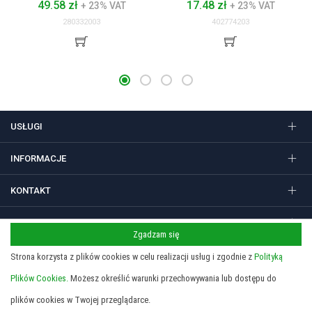
49.58 zł
17.48 zł
+ 23% VAT
+ 23% VAT
280332003
402774203
USŁUGI
INFORMACJE
KONTAKT
FOLLOW US
Zgadzam się
Strona korzysta z plików cookies w celu realizacji usług i zgodnie z
Polityką
Plików Cookies.
Możesz określić warunki przechowywania lub dostępu do
Regulamin
Polityka prywatności i cookies
Copyright 2026 © STUDIO SIEDEM Grzegorz Żółtowski. Gadżety
plików cookies w Twojej przeglądarce.