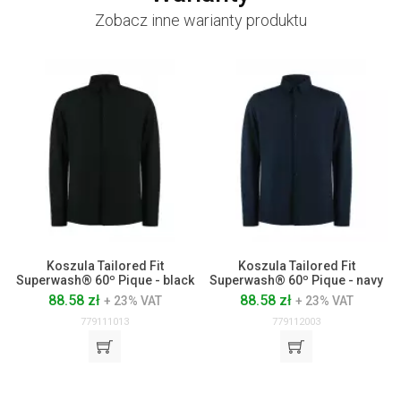
Zobacz inne warianty produktu
Koszula Tailored Fit
Koszula Tailored Fit
Superwash® 60º Pique - black
Superwash® 60º Pique - navy
88.58 zł
88.58 zł
+ 23% VAT
+ 23% VAT
779111013
779112003