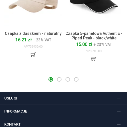
Czapka z daszkiem - naturalny
Czapka 5-panelowa Authentic -
Piped Peak - black/white
16.21 zł
+ 23% VAT
15.00 zł
+ 23% VAT
AP733932-00
928691500
USŁUGI
INFORMACJE
KONTAKT