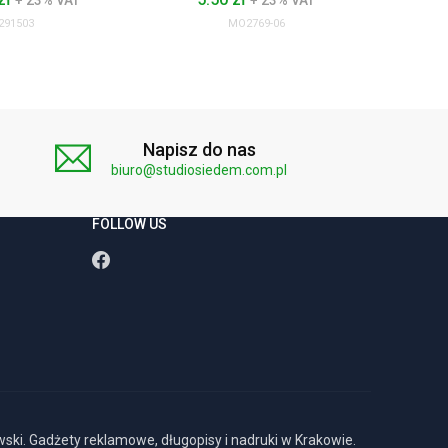
+ 23% VAT
+ 23% VAT
16
291503
MO2769-06
Napisz do nas
biuro@studiosiedem.com.pl
FOLLOW US
ki. Gadżety reklamowe, długopisy i nadruki w Krakowie.