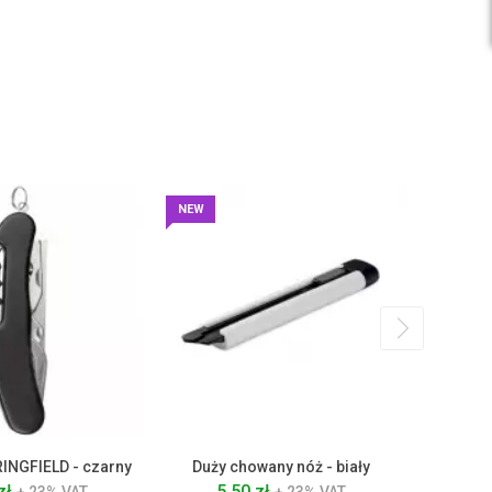
NEW
INGFIELD - czarny
Duży chowany nóż - biały
Narzę
Victorino
zł
5.50 zł