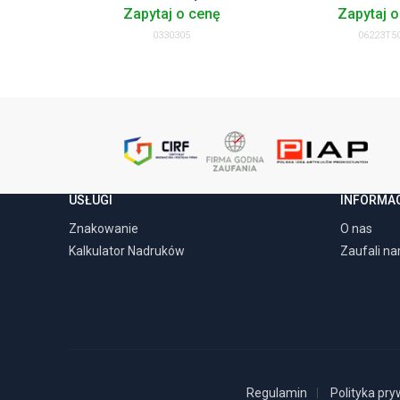
Zapytaj o cenę
Zapytaj o
0330305
06223T5
USŁUGI
INFORMA
Znakowanie
O nas
Kalkulator Nadruków
Zaufali n
Regulamin
Polityka pry