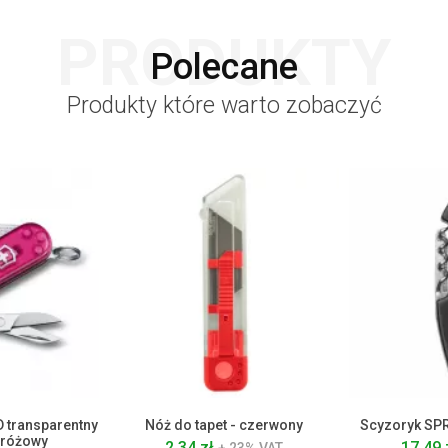
PRODUKTY
Polecane
Produkty które warto zobaczyć
D transparentny
Nóż do tapet - czerwony
Scyzoryk SPR
- różowy
2.34 zł
17.49 