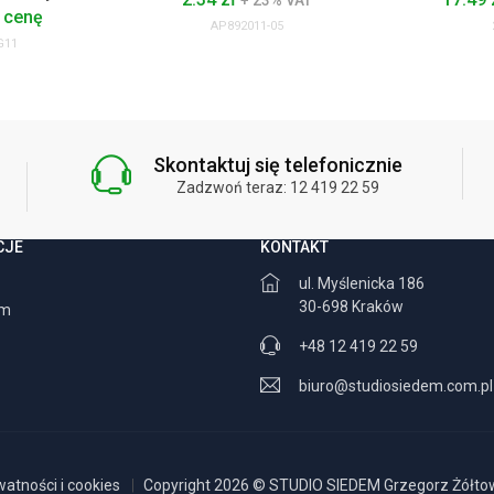
+ 23% VAT
 cenę
AP892011-05
G11
Skontaktuj się telefonicznie
Zadzwoń teraz: 12 419 22 59
CJE
KONTAKT
ul. Myślenicka 186
30-698 Kraków
am
+48 12 419 22 59
biuro@studiosiedem.com.pl
watności i cookies
Copyright 2026 © STUDIO SIEDEM Grzegorz Żółtows