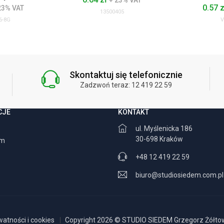
+ 23% VAT
0.57 
23% VAT
13500405
6-8G
V
Skontaktuj się telefonicznie
Zadzwoń teraz: 12 419 22 59
CJE
KONTAKT
ul. Myślenicka 186
30-698 Kraków
am
+48 12 419 22 59
biuro@studiosiedem.com.pl
watności i cookies
Copyright 2026 © STUDIO SIEDEM Grzegorz Żółtows