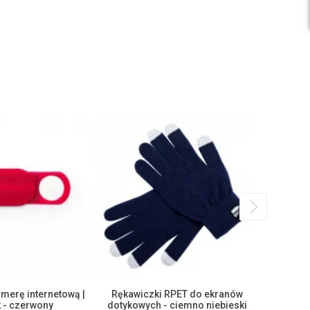
merę internetową |
Rękawiczki RPET do ekranów
Techma
 - czerwony
dotykowych - ciemno niebieski
MO100