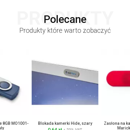
PRODUKTY
Polecane
Produkty które warto zobaczyć
e 8GB MO1001-
Blokada kamerki Hide, szary
Zasłona na ka
ały
Marick
0.64 zł