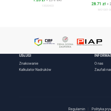
+ 23% VAT
28.71 zł
+ 
13500403
MO1001-0
USŁUGI
INFORMA
Znakowanie
O nas
Kalkulator Nadruków
Zaufali n
Regulamin
Polityka pry