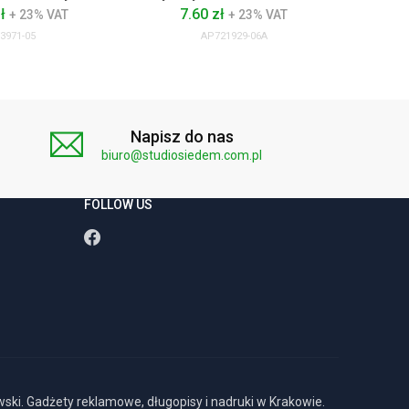
zł
7.60 zł
26
+ 23% VAT
+ 23% VAT
3971-05
AP721929-06A
Napisz do nas
biuro@studiosiedem.com.pl
FOLLOW US
ki. Gadżety reklamowe, długopisy i nadruki w Krakowie.