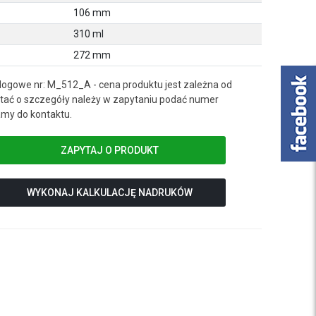
106 mm
310 ml
272 mm
logowe nr: M_512_A - cena produktu jest zależna od
ać o szczegóły należy w zapytaniu podać numer
my do kontaktu.
ZAPYTAJ O PRODUKT
WYKONAJ KALKULACJĘ NADRUKÓW