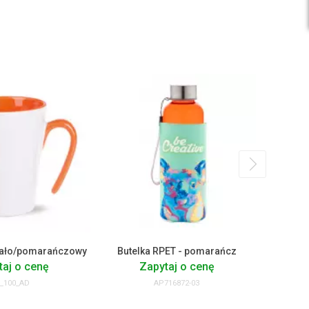
iało/pomarańczowy
Butelka RPET - pomarańcz
Kub
taj o cenę
Zapytaj o cenę
_100_AD
AP716872-03