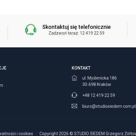
Skontaktuj się telefonicznie
Zadzwoń teraz: 12 419 22 59
CJE
KONTAKT
ul. Myślenicka 186
30-698 Kraków
am
+48 12 419 22 59
biuro@studiosiedem.com.pl
watności i cookies
Copyright 2026 © STUDIO SIEDEM Grzegorz Żółtows