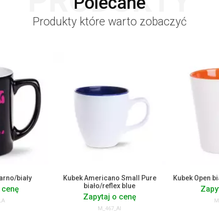
PRODUKTY
Polecane
Produkty które warto zobaczyć
arno/biały
Kubek Americano Small Pure
Kubek Open b
biało/reflex blue
 cenę
Zapy
Zapytaj o cenę
LA
M
M_467_AI