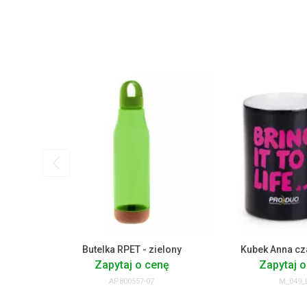
Butelka RPET - zielony
Kubek Anna cz
Zapytaj o cenę
Zapytaj o
AP800557-07
M_049_