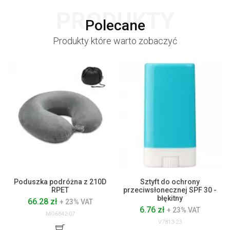
PRODUKTY
Polecane
Produkty które warto zobaczyć
Poduszka podróżna z 210D
Sztyft do ochrony
RPET
przeciwsłonecznej SPF 30 -
błękitny
66.28 zł
+ 23% VAT
6.76 zł
+ 23% VAT
MO6842-07
V7813-23