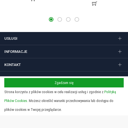
USŁUGI
INFORMACJE
KONTAKT
FOLLOW US
Zgadzam się
Strona korzysta z plików cookies w celu realizacji usług i zgodnie z
Polityką
Plików Cookies.
Możesz określić warunki przechowywania lub dostępu do
Regulamin
Polityka prywatności i cookies
Copyright 2026 © STUDIO SIEDEM Grzegorz Żółtowski. Gadżety
plików cookies w Twojej przeglądarce.
reklamowe, długopisy i nadruki w Krakowie.