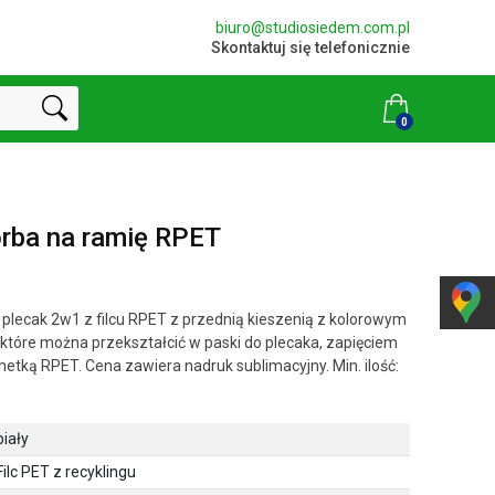
biuro@studiosiedem.com.pl
Skontaktuj się telefonicznie
0
rba na ramię RPET
 plecak 2w1 z filcu RPET z przednią kieszenią z kolorowym
które można przekształcić w paski do plecaka, zapięciem
metką RPET. Cena zawiera nadruk sublimacyjny. Min. ilość:
biały
Filc PET z recyklingu