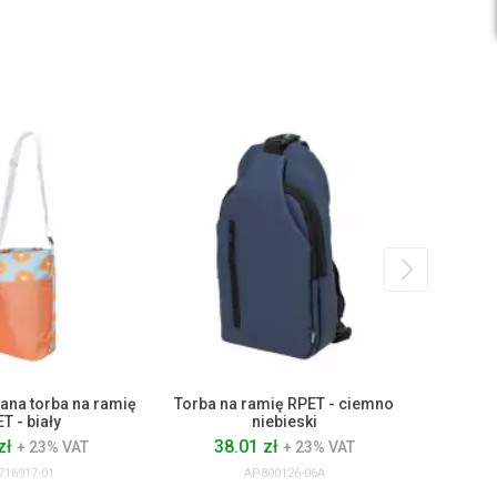
ana torba na ramię
Torba na ramię RPET - ciemno
Torba 
T - biały
niebieski
g/m², p
zł
38.01 zł
4
+ 23% VAT
+ 23% VAT
716917-01
AP800126-06A