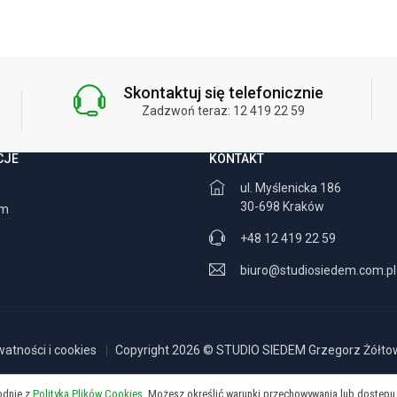
Skontaktuj się telefonicznie
Zadzwoń teraz: 12 419 22 59
CJE
KONTAKT
ul. Myślenicka 186
30-698 Kraków
am
+48 12 419 22 59
biuro@studiosiedem.com.pl
watności i cookies
Copyright 2026 © STUDIO SIEDEM Grzegorz Żółtows
godnie z
Polityką Plików Cookies.
Możesz określić warunki przechowywania lub dostępu 