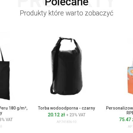
PRODUKTY
Polecane
Produkty które warto zobaczyć
Peru 180 g/m²,
Torba wodoodporna - czarny
Personalizow
y
RPE
20.12 zł
+ 23% VAT
75.47 
3% VAT
AP741836-10
01
AP