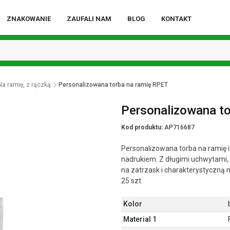
ZNAKOWANIE
ZAUFALI NAM
BLOG
KONTAKT
Na ramię, z rączką
Personalizowana torba na ramię RPET
Personalizowana to
Kod produktu:
AP716687
Personalizowana torba na ramię i
nadrukiem. Z długimi uchwytami, 
na zatrzask i charakterystyczną 
25 szt.
Kolor
Material 1