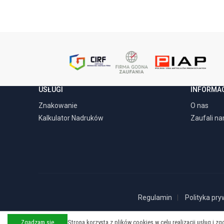
USŁUGI
INFORMA
Znakowanie
O nas
Kalkulator Nadruków
Zaufali n
Regulamin
Polityka pry
Zgadzam się
Strona korzysta z plików cookies w celu realizacji usług i z