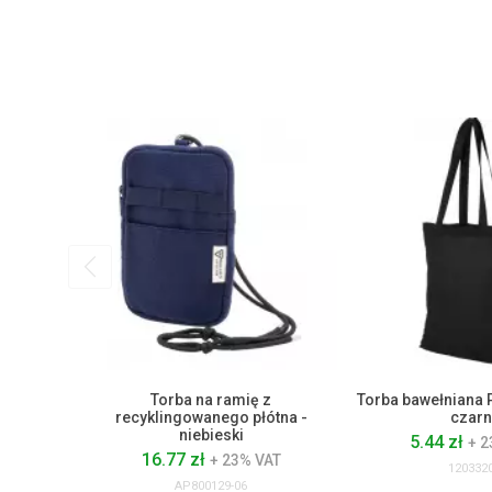
Torba na ramię z
Torba bawełniana 
recyklingowanego płótna -
czarn
niebieski
5.44 zł
+ 2
16.77 zł
+ 23% VAT
120332
AP800129-06