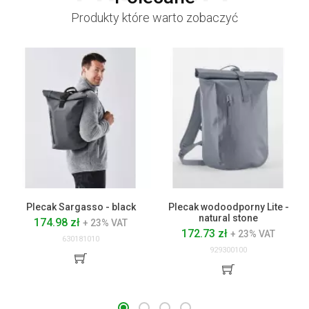
Produkty które warto zobaczyć
Plecak Sargasso - black
Plecak wodoodporny Lite -
natural stone
174.98 zł
+ 23% VAT
172.73 zł
+ 23% VAT
630181010
929300100