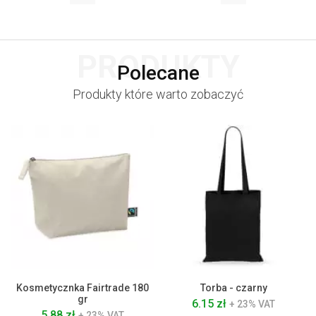
PRODUKTY
Polecane
Produkty które warto zobaczyć
Kosmetycznka Fairtrade 180
Torba - czarny
gr
6.15 zł
+ 23% VAT
5.88 zł
+ 23% VAT