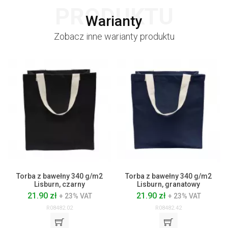
PRODUKTU
Warianty
Zobacz inne warianty produktu
Torba z bawełny 340 g/m2
Torba z bawełny 340 g/m2
Lisburn, czarny
Lisburn, granatowy
21.90 zł
21.90 zł
+ 23% VAT
+ 23% VAT
R08482.02
R08482.42