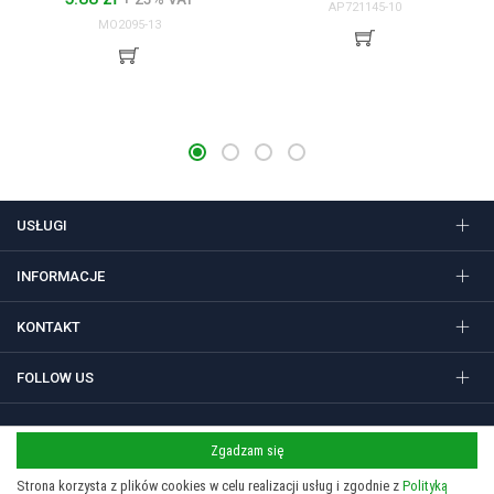
AP721145-10
MO2095-13
USŁUGI
INFORMACJE
KONTAKT
FOLLOW US
Zgadzam się
Regulamin
Polityka prywatności i cookies
Strona korzysta z plików cookies w celu realizacji usług i zgodnie z
Polityką