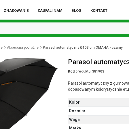
ZNAKOWANIE
ZAUFALI NAM
BLOG
KONTAKT
ne
Akcesoria podróżne
Parasol automatyczny Ø103 cm OMAHA - czarny
Parasol automatyc
Kod produktu:
381903
Parasol automatyczny z gumowaną
dopasowanym kolorystycznie etui
Kolor
Rozmiar
Waga
Marka