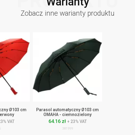
PRODUKTU
Warianty
Zobacz inne warianty produktu
czny Ø103 cm
Parasol automatyczny Ø103 cm
erwony
OMAHA - ciemnozielony
64.16 zł
23% VAT
+ 23% VAT
5
381999