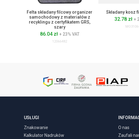
Felta składany filcowy organizer
Składany kosz f
samochodowy z materiałów z
32.78 zł
+ 
recyklingu z certyfikatem GRS,
szary
MO3106-
86.04 zł
+ 23% VAT
12066482
USŁUGI
INFORMA
Znakowanie
O nas
Kalkulator Nadruków
Zaufali n