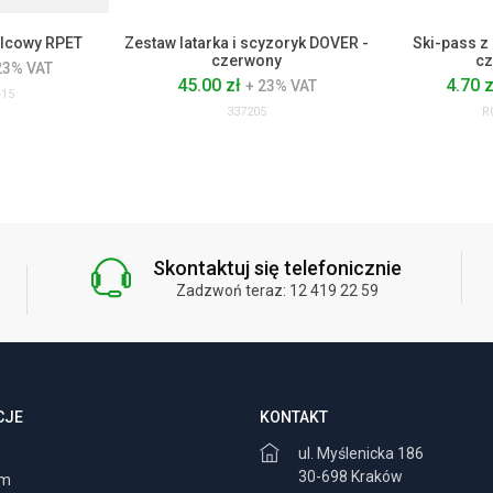
ilcowy RPET
Zestaw latarka i scyzoryk DOVER -
Ski-pass z
czerwony
cz
23% VAT
45.00 zł
4.70 
+ 23% VAT
15
337205
R
Skontaktuj się telefonicznie
Zadzwoń teraz: 12 419 22 59
CJE
KONTAKT
ul. Myślenicka 186
30-698 Kraków
am