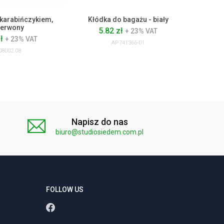
 karabińczykiem,
Kłódka do bagażu - biały
Ka
erwony
5.82 zł
3
+ 23% VAT
zł
+ 23% VAT
AP741366-01
08002.08
Napisz do nas
biuro@studiosiedem.com.pl
FOLLOW US