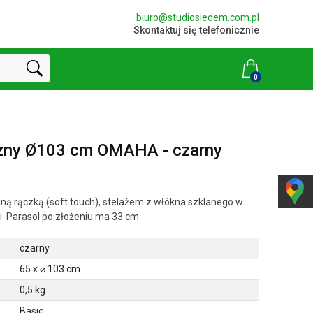
biuro@studiosiedem.com.pl
Skontaktuj się telefonicznie
0
zny Ø103 cm OMAHA - czarny
 rączką (soft touch), stelażem z włókna szklanego w
. Parasol po złożeniu ma 33 cm.
czarny
65 x ⌀ 103 cm
0,5 kg
Basic