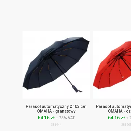
Parasol automatyczny Ø103 cm
Parasol automaty
OMAHA - granatowy
OMAHA - cz
64.16 zł
64.16 zł
+ 23% VAT
+ 
381944
38190