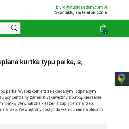
biuro@studiosiedem.com.pl
Skontaktuj się telefonicznie
0
lana kurtka typu parka, s,
ypu parka. Wysoki kołnierz ze składanym i odpinanym
ujący centralny zamek błyskawiczny z patką. Kieszenie
i patką. Wewnętrzna kieszeń z zapięciem na rzep.
m na rzep. Wewnętrzny dostęp do wzmocnień na plecach i