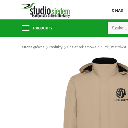
O NAS
PRODUKTY
Strona główna
Produkty
Odzież reklamowa
Kurtki, wiatrówki