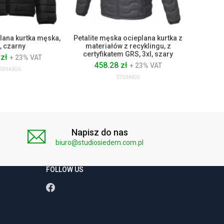
lana kurtka męska,
Petalite męska ocieplana kurtka z
Damska k
l, czarny
materiałów z recyklingu, z
23
certyfikatem GRS, 3xl, szary
 zł
+ 23% VAT
458.28 zł
+ 23% VAT
50943O6
37534826
Napisz do nas
biuro@studiosiedem.com.pl
FOLLOW US