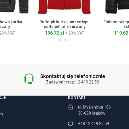
howa kurtka
Rudolph kurtka unisex typu
Finland ociep
 szary
softshell, xl, czerwony
3x
136.72 zł
119.62
 23% VAT
+ 23% VAT
54
R64354I4
R
Skontaktuj się telefonicznie
Zadzwoń teraz: 12 419 22 59
CJE
KONTAKT
ul. Myślenicka 186
30-698 Kraków
am
+48 12 419 22 59