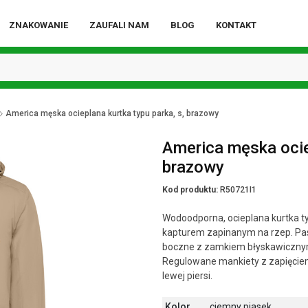
ZNAKOWANIE
ZAUFALI NAM
BLOG
KONTAKT
America męska ocieplana kurtka typu parka, s, brazowy
America męska ociep
brazowy
Kod produktu:
R50721I1
Wodoodporna, ocieplana kurtka t
kapturem zapinanym na rzep. Pas
boczne z zamkiem błyskawicznym 
Regulowane mankiety z zapięcie
lewej piersi.
Kolor
ciemny piasek