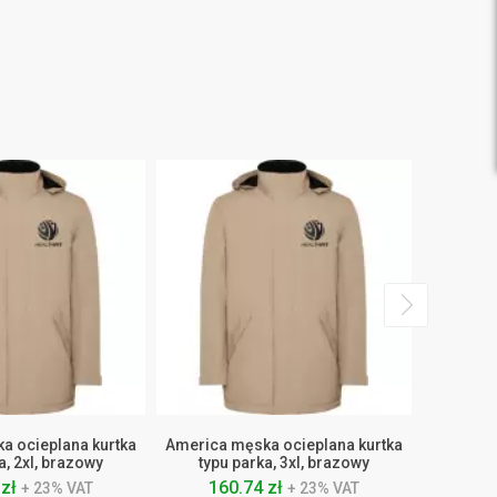
a ocieplana kurtka
America męska ocieplana kurtka
America 
a, 2xl, brazowy
typu parka, 3xl, brazowy
typu
 zł
160.74 zł
15
+ 23% VAT
+ 23% VAT