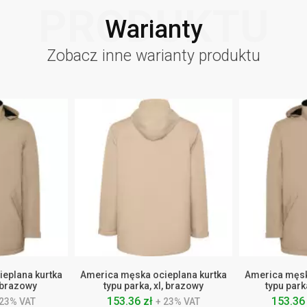
PRODUKTU
Warianty
Zobacz inne warianty produktu
eplana kurtka
America męska ocieplana kurtka
America męsk
, brazowy
typu parka, xl, brazowy
typu park
153.36 zł
153.36
 23% VAT
+ 23% VAT