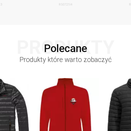
I3
R50721I4
R
PRODUKTY
Polecane
Produkty które warto zobaczyć