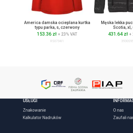
America damska ocieplana kurtka
Męska lekka puc
typu parka, s, czerwony
Scotia, xl,
153.36 zł
431.64 zł
+ 23% VAT
+
R50734I1
393059
USŁUGI
INFORMA
Znakowanie
O nas
Kalkulator Nadruków
Zaufali n