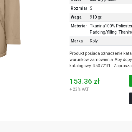
Rozmiar
S
Waga
910 gr.
Materiał
Tkanina100% Poliester
Padding/filling, Tkan
Marka
Roly
Produkt posiada oznaczenie katal
warunków zamówienia. Aby dopyt
katalogowy: R50721I1 - Zaprasza
153.36 zł
+ 23% VAT